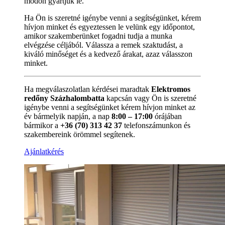
módon gyártjuk le.
Ha Ön is szeretné igénybe venni a segítségünket, kérem
hívjon minket és egyeztessen le velünk egy időpontot,
amikor szakemberünket fogadni tudja a munka
elvégzése céljából. Válassza a remek szaktudást, a
kiváló minőséget és a kedvező árakat, azaz válasszon
minket.
Ha megválaszolatlan kérdései maradtak
Elektromos
redőny Százhalombatta
kapcsán vagy Ön is szeretné
igénybe venni a segítségünket kérem hívjon minket az
év bármelyik napján, a nap
8:00 – 17:00
órájában
bármikor a
+36 (70) 313 42 37
telefonszámunkon és
szakembereink örömmel segítenek.
Ajánlatkérés