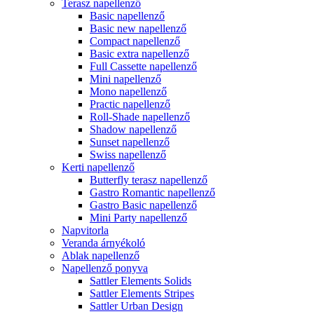
Terasz napellenző
Basic napellenző
Basic new napellenző
Compact napellenző
Basic extra napellenző
Full Cassette napellenző
Mini napellenző
Mono napellenző
Practic napellenző
Roll-Shade napellenző
Shadow napellenző
Sunset napellenző
Swiss napellenző
Kerti napellenző
Butterfly terasz napellenző
Gastro Romantic napellenző
Gastro Basic napellenző
Mini Party napellenző
Napvitorla
Veranda árnyékoló
Ablak napellenző
Napellenző ponyva
Sattler Elements Solids
Sattler Elements Stripes
Sattler Urban Design