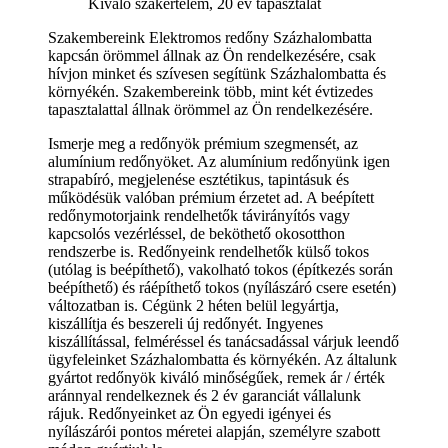
Kiváló szakértelem, 20 év tapasztalat
Szakembereink Elektromos redőny Százhalombatta
kapcsán örömmel állnak az Ön rendelkezésére, csak
hívjon minket és szívesen segítünk Százhalombatta és
környékén. Szakembereink több, mint két évtizedes
tapasztalattal állnak örömmel az Ön rendelkezésére.
Ismerje meg a redőnyök prémium szegmensét, az
alumínium redőnyöket. Az alumínium redőnyünk igen
strapabíró, megjelenése esztétikus, tapintásuk és
működésük valóban prémium érzetet ad. A beépített
redőnymotorjaink rendelhetők távirányítós vagy
kapcsolós vezérléssel, de beköthető okosotthon
rendszerbe is. Redőnyeink rendelhetők külső tokos
(utólag is beépíthető), vakolható tokos (építkezés során
beépíthető) és ráépíthető tokos (nyílászáró csere esetén)
változatban is. Cégünk 2 héten belül legyártja,
kiszállítja és beszereli új redőnyét. Ingyenes
kiszállítással, felméréssel és tanácsadással várjuk leendő
ügyfeleinket Százhalombatta és környékén. Az általunk
gyártot redőnyök kiváló minőségűek, remek ár / érték
aránnyal rendelkeznek és 2 év garanciát vállalunk
rájuk. Redőnyeinket az Ön egyedi igényei és
nyílászárói pontos méretei alapján, személyre szabott