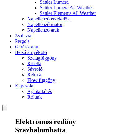
Sattler Lumera
Sattler Lumera All Weather
Sattler Elements All Weather
Napellenző érzékelők
Napellenző motor
Napellenző árak
Zsaluzia
Pergola
Garázskapu
Belső árnyékoló
Szalagfüggőny
Roletta
Sávroló
Reluxa
Flow függőny
Kapcsolat
Ajánlatkérés
Rólunk
Elektromos redőny
Százhalombatta