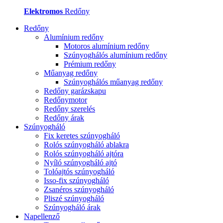
Elektromos
Redőny
Redőny
Alumínium redőny
Motoros alumínium redőny
Szúnyoghálós alumínium redőny
Prémium redőny
Műanyag redőny
Szúnyoghálós műanyag redőny
Redőny garázskapu
Redőnymotor
Redőny szerelés
Redőny árak
Szúnyogháló
Fix keretes szúnyogháló
Rolós szúnyogháló ablakra
Rolós szúnyogháló ajtóra
Nyíló szúnyogháló ajtó
Tolóajtós szúnyogháló
Isso-fix szúnyogháló
Zsanéros szúnyogháló
Pliszé szúnyogháló
Szúnyogháló árak
Napellenző