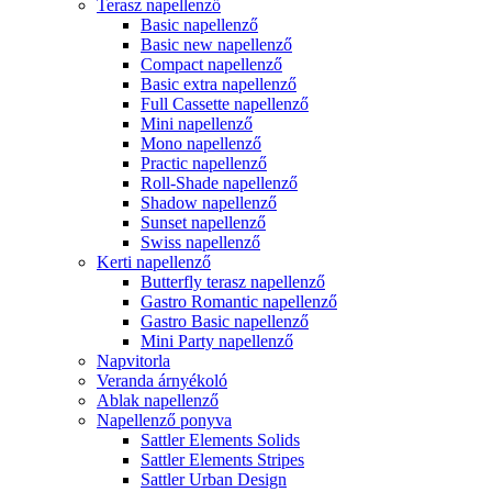
Terasz napellenző
Basic napellenző
Basic new napellenző
Compact napellenző
Basic extra napellenző
Full Cassette napellenző
Mini napellenző
Mono napellenző
Practic napellenző
Roll-Shade napellenző
Shadow napellenző
Sunset napellenző
Swiss napellenző
Kerti napellenző
Butterfly terasz napellenző
Gastro Romantic napellenző
Gastro Basic napellenző
Mini Party napellenző
Napvitorla
Veranda árnyékoló
Ablak napellenző
Napellenző ponyva
Sattler Elements Solids
Sattler Elements Stripes
Sattler Urban Design