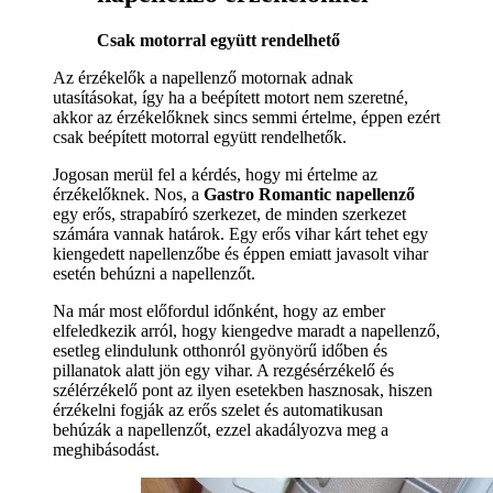
Csak motorral együtt rendelhető
Az érzékelők a napellenző motornak adnak
utasításokat, így ha a beépített motort nem szeretné,
akkor az érzékelőknek sincs semmi értelme, éppen ezért
csak beépített motorral együtt rendelhetők.
Jogosan merül fel a kérdés, hogy mi értelme az
érzékelőknek. Nos, a
Gastro Romantic napellenző
egy erős, strapabíró szerkezet, de minden szerkezet
számára vannak határok. Egy erős vihar kárt tehet egy
kiengedett napellenzőbe és éppen emiatt javasolt vihar
esetén behúzni a napellenzőt.
Na már most előfordul időnként, hogy az ember
elfeledkezik arról, hogy kiengedve maradt a napellenző,
esetleg elindulunk otthonról gyönyörű időben és
pillanatok alatt jön egy vihar. A rezgésérzékelő és
szélérzékelő pont az ilyen esetekben hasznosak, hiszen
érzékelni fogják az erős szelet és automatikusan
behúzák a napellenzőt, ezzel akadályozva meg a
meghibásodást.