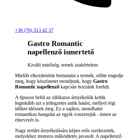
+36 (70) 313 42 37
Gastro Romantic
napellenző ismertető
Kiváló minőség, remek szakértelem
Mielőtt elkezdenénk bemutatni a termék, előtte engedje
meg, hogy köszönetet mondjunk, hogy
Gastro
Romantic napellenző
kapcsán hozzánk fordult.
A típuson belül az ollókaros árnyékolók keltik
leginkább azt a jellegzetes antik hatást, mellyel régi
időket idéznek meg. Ez a sajátos, mondhatni
romantikus hangulat az egyik vonzerejük - innen az
elnevezés is.
Nagy terület árnyékolására képes erős szerkezetek,
melyekhez motoros működtetés javasolt. A napellenző