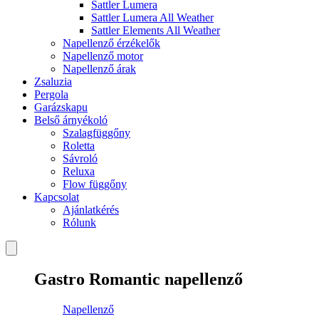
Sattler Lumera
Sattler Lumera All Weather
Sattler Elements All Weather
Napellenző érzékelők
Napellenző motor
Napellenző árak
Zsaluzia
Pergola
Garázskapu
Belső árnyékoló
Szalagfüggőny
Roletta
Sávroló
Reluxa
Flow függőny
Kapcsolat
Ajánlatkérés
Rólunk
Gastro Romantic napellenző
Napellenző