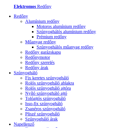
Elektromos
Redőny
Redőny
Alumínium redőny
Motoros alumínium redőny
Szúnyoghálós alumínium redőny
Prémium redőny
Műanyag redőny
Szúnyoghálós műanyag redőny
Redőny garázskapu
Redőnymotor
Redőny szerelés
Redőny árak
Szúnyogháló
Fix keretes szúnyogháló
Rolós szúnyogháló ablakra
Rolós szúnyogháló ajtóra
Nyíló szúnyogháló ajtó
Tolóajtós szúnyogháló
Isso-fix szúnyogháló
Zsanéros szúnyogháló
Pliszé szúnyogháló
Szúnyogháló árak
Napellenző