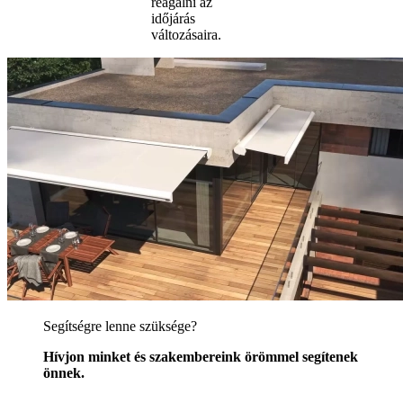
reagálni az
időjárás
változásaira.
Segítségre lenne szüksége?
Hívjon minket és szakembereink örömmel segítenek
önnek.