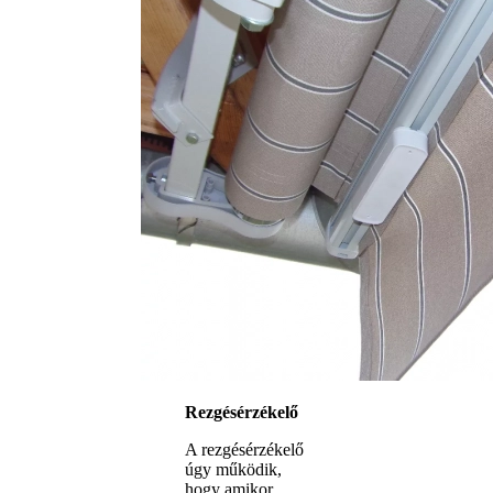
Rezgésérzékelő
A rezgésérzékelő
úgy működik,
hogy amikor