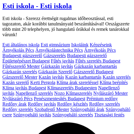
Esti iskola - Esti iskola
Esti iskola - Szerezz érettségit rugalmas időbeosztással, esti
tagozaton, akár korábbi tanulmányaid beszámításával! Országszerte
több mint 20 telephelyen, jó hangulatú órákkal és remek tanárokkal
várunk!
Esti általános iskola
Esti gimnázium
Iskoláink
Képzéseink
Árnyékolás Pécs
Árnyékolástechnika Pécs
Árnyékolás Pécs
Budapesti gázszerelő
Gázszerelés
Budapesti gázszerelő
Épületgépészet Budapest
Fűtés javítás
Fűtés szerelés Budapest
Fűtésszerelő Mester
Gázkazán javítás
Gázkazán karbantartás
Gázkazán szerelés
Gázkazán Szerelő
Gázszerelő Budapest
Gázszerelő Mester
Kazán javítás
Kazán karbantartás
Kazán szerelés
Kazán szerelő
Kerti Pergola
Klíma árak szereléssel
Klíma beépítés
Klíma javítás Budapest
Klímaszerelés Budapesten
Napellenző
javítás
Napellenző szerelés
Nozo Klímaszerelés
Nyílászáró Mester
Nyílászáró Pécs
Penészmentesítés Budapest
Prémium redőny
Redőny árak
Redőny javítás
Redőny készítés
Redőny szerelés
Redőny szerelés
Szobafestő Mester
Szúnyogháló árak
Szúnyogháló
csere
Szúnyogháló javítás
Szúnyogháló szerelés
Tisztasági festés