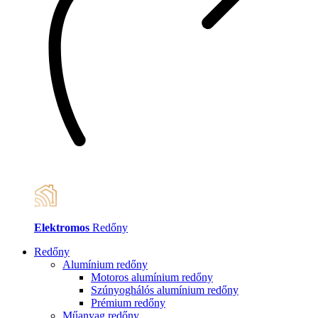
Elektromos
Redőny
Redőny
Alumínium redőny
Motoros alumínium redőny
Szúnyoghálós alumínium redőny
Prémium redőny
Műanyag redőny