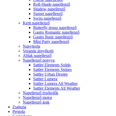
Roll-Shade napellenző
Shadow napellenző
Sunset napellenző
Swiss napellenző
Kerti napellenző
Butterfly terasz napellenző
Gastro Romantic napellenző
Gastro Basic napellenző
Mini Party napellenző
Napvitorla
Veranda árnyékoló
Ablak napellenző
Napellenző ponyva
Sattler Elements Solids
Sattler Elements Stripes
Sattler Urban Design
Sattler Lumera
Sattler Lumera All Weather
Sattler Elements All Weather
Napellenző érzékelők
Napellenző motor
Napellenző árak
Zsaluzia
Pergola