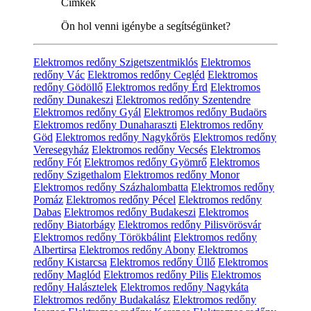
Címkék
Ön hol venni igénybe a segítségünket?
Elektromos redőny Szigetszentmiklós
Elektromos
redőny Vác
Elektromos redőny Cegléd
Elektromos
redőny Gödöllő
Elektromos redőny Érd
Elektromos
redőny Dunakeszi
Elektromos redőny Szentendre
Elektromos redőny Gyál
Elektromos redőny Budaörs
Elektromos redőny Dunaharaszti
Elektromos redőny
Göd
Elektromos redőny Nagykőrös
Elektromos redőny
Veresegyház
Elektromos redőny Vecsés
Elektromos
redőny Fót
Elektromos redőny Gyömrő
Elektromos
redőny Szigethalom
Elektromos redőny Monor
Elektromos redőny Százhalombatta
Elektromos redőny
Pomáz
Elektromos redőny Pécel
Elektromos redőny
Dabas
Elektromos redőny Budakeszi
Elektromos
redőny Biatorbágy
Elektromos redőny Pilisvörösvár
Elektromos redőny Törökbálint
Elektromos redőny
Albertirsa
Elektromos redőny Abony
Elektromos
redőny Kistarcsa
Elektromos redőny Üllő
Elektromos
redőny Maglód
Elektromos redőny Pilis
Elektromos
redőny Halásztelek
Elektromos redőny Nagykáta
Elektromos redőny Budakalász
Elektromos redőny