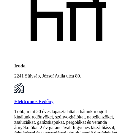
Iroda
2241 Sülysáp, József Attila utca 80.
Elektromos
Redőny
Több, mint 20 éves tapasztalattal a hátunk mögött
kínálunk redőnyöket, szúnyoghálókat, napellenzőket,
zsaluziákat, garázskapukat, pergolákat és veranda
árnyékolókat 2 év garanciával. Ingyenes kiszállítással,
felméréssel és tanácsadással várjuk leendő ügyfeleinket.