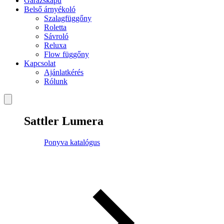
Garázskapu
Belső árnyékoló
Szalagfüggőny
Roletta
Sávroló
Reluxa
Flow függőny
Kapcsolat
Ajánlatkérés
Rólunk
Sattler Lumera
Ponyva katalógus