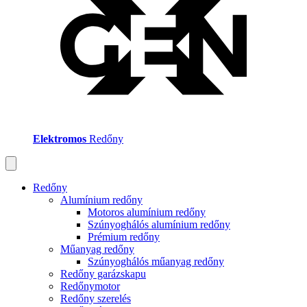
Elektromos
Redőny
Redőny
Alumínium redőny
Motoros alumínium redőny
Szúnyoghálós alumínium redőny
Prémium redőny
Műanyag redőny
Szúnyoghálós műanyag redőny
Redőny garázskapu
Redőnymotor
Redőny szerelés