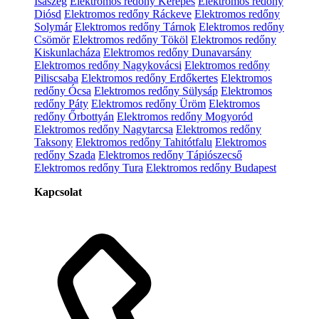
Isaszeg
Elektromos redőny Kerepes
Elektromos redőny
Diósd
Elektromos redőny Ráckeve
Elektromos redőny
Solymár
Elektromos redőny Tárnok
Elektromos redőny
Csömör
Elektromos redőny Tököl
Elektromos redőny
Kiskunlacháza
Elektromos redőny Dunavarsány
Elektromos redőny Nagykovácsi
Elektromos redőny
Piliscsaba
Elektromos redőny Erdőkertes
Elektromos
redőny Ócsa
Elektromos redőny Sülysáp
Elektromos
redőny Páty
Elektromos redőny Üröm
Elektromos
redőny Őrbottyán
Elektromos redőny Mogyoród
Elektromos redőny Nagytarcsa
Elektromos redőny
Taksony
Elektromos redőny Tahitótfalu
Elektromos
redőny Szada
Elektromos redőny Tápiószecső
Elektromos redőny Tura
Elektromos redőny Budapest
Kapcsolat