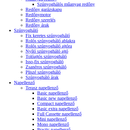
Szúnyoghálós műanyag redőny
Redőny garázskapu
Redőnymotor
Redőny szerelés
Redőny árak
Szúnyogháló
Fix keretes szúnyogháló
Rolós szúnyogháló ablakra
Rolós szúnyogháló ajtóra
Nyíló szúnyogháló ajtó
Tolóajtós szúnyogháló
Isso-fix szúnyogháló
Zsanéros szúnyogháló
Pliszé szúnyogháló
Szúnyogháló árak
Napellenző
Terasz napellenző
Basic napellenző
Basic new napellenző
Compact napellenző
Basic extra napellenző
Full Cassette napellenző
Mini napellenző
Mono napellenző
Practic napellenző