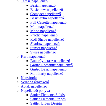
Terasz napellenző
Basic napellenző
Basic new napellenző
Compact napellenző
Basic extra napellenző
Full Cassette napellenző
Mini napellenző
Mono napellenző
Practic napellenző
Roll-Shade napellenző
Shadow napellenző
Sunset napellenző
Swiss napellenző
Kerti napellenző
Butterfly terasz napellenző
Gastro Romantic napellenző
Gastro Basic napellenző
Mini Party napellenző
Napvitorla
Veranda árnyékoló
Ablak napellenző
Napellenző ponyva
Sattler Elements Solids
Sattler Elements Stripes
Sattler Urban Design