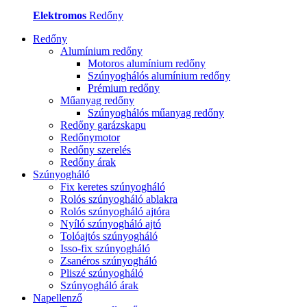
Elektromos
Redőny
Redőny
Alumínium redőny
Motoros alumínium redőny
Szúnyoghálós alumínium redőny
Prémium redőny
Műanyag redőny
Szúnyoghálós műanyag redőny
Redőny garázskapu
Redőnymotor
Redőny szerelés
Redőny árak
Szúnyogháló
Fix keretes szúnyogháló
Rolós szúnyogháló ablakra
Rolós szúnyogháló ajtóra
Nyíló szúnyogháló ajtó
Tolóajtós szúnyogháló
Isso-fix szúnyogháló
Zsanéros szúnyogháló
Pliszé szúnyogháló
Szúnyogháló árak
Napellenző