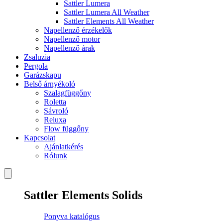
Sattler Lumera
Sattler Lumera All Weather
Sattler Elements All Weather
Napellenző érzékelők
Napellenző motor
Napellenző árak
Zsaluzia
Pergola
Garázskapu
Belső árnyékoló
Szalagfüggőny
Roletta
Sávroló
Reluxa
Flow függőny
Kapcsolat
Ajánlatkérés
Rólunk
Sattler Elements Solids
Ponyva katalógus