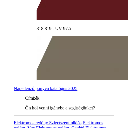
318 819 - UV 97.5
Napellenző ponyva katalógus 2025
Címkék
Ön hol venni igénybe a segítségünket?
Elektromos redőny Szigetszentmiklós
Elektromos
redőny Vác
Elektromos redőny Cegléd
Elektromos