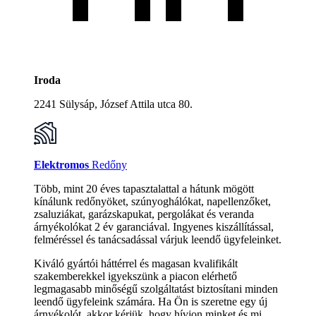
Iroda
2241 Sülysáp, József Attila utca 80.
Elektromos
Redőny
Több, mint 20 éves tapasztalattal a hátunk mögött
kínálunk redőnyöket, szúnyoghálókat, napellenzőket,
zsaluziákat, garázskapukat, pergolákat és veranda
árnyékolókat 2 év garanciával. Ingyenes kiszállítással,
felméréssel és tanácsadással várjuk leendő ügyfeleinket.
Kiváló gyártói háttérrel és magasan kvalifikált
szakemberekkel igyekszünk a piacon elérhető
legmagasabb minőségű szolgáltatást biztosítani minden
leendő ügyfeleink számára. Ha Ön is szeretne egy új
árnyékolót, akkor kérjük, hogy hívjon minket és mi