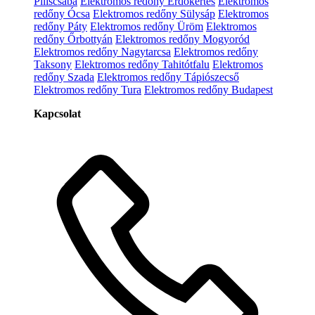
Piliscsaba
Elektromos redőny Erdőkertes
Elektromos
redőny Ócsa
Elektromos redőny Sülysáp
Elektromos
redőny Páty
Elektromos redőny Üröm
Elektromos
redőny Őrbottyán
Elektromos redőny Mogyoród
Elektromos redőny Nagytarcsa
Elektromos redőny
Taksony
Elektromos redőny Tahitótfalu
Elektromos
redőny Szada
Elektromos redőny Tápiószecső
Elektromos redőny Tura
Elektromos redőny Budapest
Kapcsolat