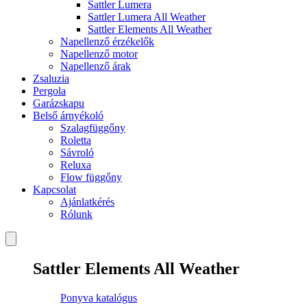
Sattler Lumera
Sattler Lumera All Weather
Sattler Elements All Weather
Napellenző érzékelők
Napellenző motor
Napellenző árak
Zsaluzia
Pergola
Garázskapu
Belső árnyékoló
Szalagfüggőny
Roletta
Sávroló
Reluxa
Flow függőny
Kapcsolat
Ajánlatkérés
Rólunk
Sattler Elements All Weather
Ponyva katalógus