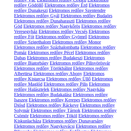
redőny Gödöllő
Elektromos redőny Érd
Elektromos
redőny Dunakeszi
Elektromos redőny Szentendre
Elektromos redőny Gyál
Elektromos redőny Budaörs
Elektromos redőny Dunaharaszti
Elektromos redőny
Göd
Elektromos redőny Nagykőrös
Elektromos redőny
Veresegyház
Elektromos redőny Vecsés
Elektromos
redőny Fót
Elektromos redőny Gyömrő
Elektromos
redőny Szigethalom
Elektromos redőny Monor
Elektromos redőny Százhalombatta
Elektromos redőny
Pomáz
Elektromos redőny Pécel
Elektromos redőny
Dabas
Elektromos redőny Budakeszi
Elektromos
redőny Biatorbágy
Elektromos redőny Pilisvörösvár
Elektromos redőny Törökbálint
Elektromos redőny
Albertirsa
Elektromos redőny Abony
Elektromos
redőny Kistarcsa
Elektromos redőny Üllő
Elektromos
redőny Maglód
Elektromos redőny Pilis
Elektromos
redőny Halásztelek
Elektromos redőny Nagykáta
Elektromos redőny Budakalász
Elektromos redőny
Isaszeg
Elektromos redőny Kerepes
Elektromos redőny
Diósd
Elektromos redőny Ráckeve
Elektromos redőny
Solymár
Elektromos redőny Tárnok
Elektromos redőny
Csömör
Elektromos redőny Tököl
Elektromos redőny
Kiskunlacháza
Elektromos redőny Dunavarsány
Elektromos redőny Nagykovácsi
Elektromos redőny