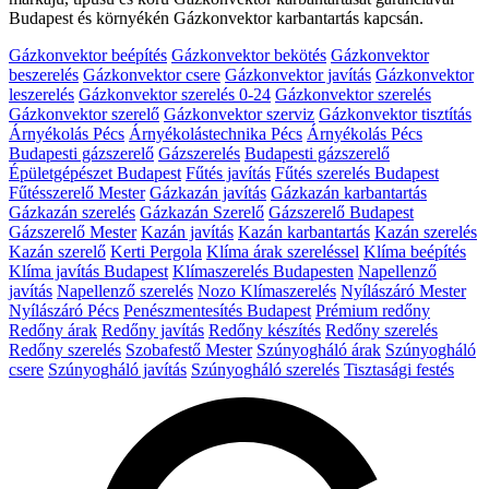
Budapest és környékén Gázkonvektor karbantartás kapcsán.
Gázkonvektor beépítés
Gázkonvektor bekötés
Gázkonvektor
beszerelés
Gázkonvektor csere
Gázkonvektor javítás
Gázkonvektor
leszerelés
Gázkonvektor szerelés 0-24
Gázkonvektor szerelés
Gázkonvektor szerelő
Gázkonvektor szerviz
Gázkonvektor tisztítás
Árnyékolás Pécs
Árnyékolástechnika Pécs
Árnyékolás Pécs
Budapesti gázszerelő
Gázszerelés
Budapesti gázszerelő
Épületgépészet Budapest
Fűtés javítás
Fűtés szerelés Budapest
Fűtésszerelő Mester
Gázkazán javítás
Gázkazán karbantartás
Gázkazán szerelés
Gázkazán Szerelő
Gázszerelő Budapest
Gázszerelő Mester
Kazán javítás
Kazán karbantartás
Kazán szerelés
Kazán szerelő
Kerti Pergola
Klíma árak szereléssel
Klíma beépítés
Klíma javítás Budapest
Klímaszerelés Budapesten
Napellenző
javítás
Napellenző szerelés
Nozo Klímaszerelés
Nyílászáró Mester
Nyílászáró Pécs
Penészmentesítés Budapest
Prémium redőny
Redőny árak
Redőny javítás
Redőny készítés
Redőny szerelés
Redőny szerelés
Szobafestő Mester
Szúnyogháló árak
Szúnyogháló
csere
Szúnyogháló javítás
Szúnyogháló szerelés
Tisztasági festés