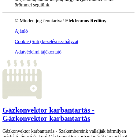
örömmel segítünk.
© Minden jog fenntartva!
Elektromos Redőny
Ajánló
Cookie (Süti) kezelési szabályzat
Adatvédelmi tájékoztató
Gázkonvektor karbantartás -
Gázkonvektor karbantartás
Gázkonvektor karbantartás - Szakembereink vállalják bármilyen
márkájú, típusú és korú Gázkonvektor karbantartását garanciával