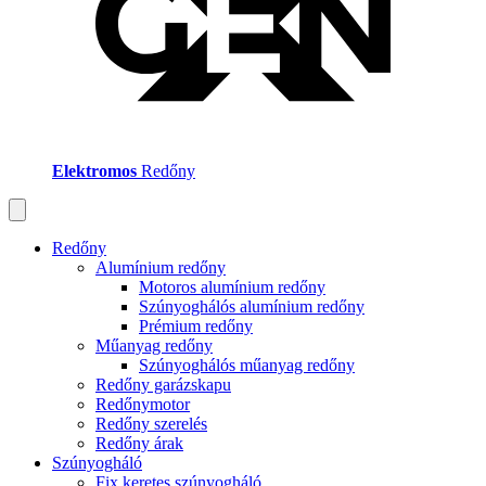
Elektromos
Redőny
Redőny
Alumínium redőny
Motoros alumínium redőny
Szúnyoghálós alumínium redőny
Prémium redőny
Műanyag redőny
Szúnyoghálós műanyag redőny
Redőny garázskapu
Redőnymotor
Redőny szerelés
Redőny árak
Szúnyogháló
Fix keretes szúnyogháló