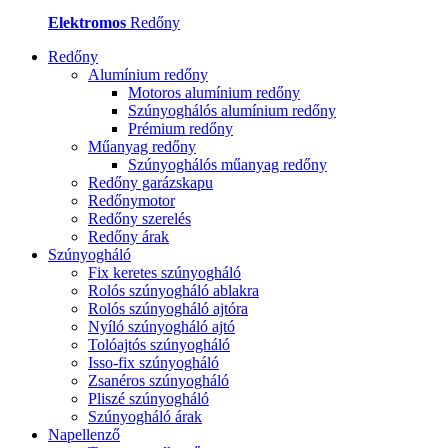
Elektromos
Redőny
Redőny
Alumínium redőny
Motoros alumínium redőny
Szúnyoghálós alumínium redőny
Prémium redőny
Műanyag redőny
Szúnyoghálós műanyag redőny
Redőny garázskapu
Redőnymotor
Redőny szerelés
Redőny árak
Szúnyogháló
Fix keretes szúnyogháló
Rolós szúnyogháló ablakra
Rolós szúnyogháló ajtóra
Nyíló szúnyogháló ajtó
Tolóajtós szúnyogháló
Isso-fix szúnyogháló
Zsanéros szúnyogháló
Pliszé szúnyogháló
Szúnyogháló árak
Napellenző