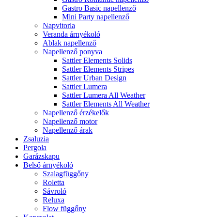
Gastro Basic napellenző
Mini Party napellenző
Napvitorla
Veranda árnyékoló
Ablak napellenző
Napellenző ponyva
Sattler Elements Solids
Sattler Elements Stripes
Sattler Urban Design
Sattler Lumera
Sattler Lumera All Weather
Sattler Elements All Weather
Napellenző érzékelők
Napellenző motor
Napellenző árak
Zsaluzia
Pergola
Garázskapu
Belső árnyékoló
Szalagfüggőny
Roletta
Sávroló
Reluxa
Flow függőny