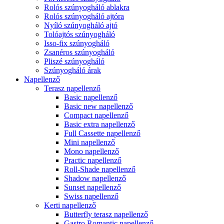
Rolós szúnyogháló ablakra
Rolós szúnyogháló ajtóra
Nyíló szúnyogháló ajtó
Tolóajtós szúnyogháló
Isso-fix szúnyogháló
Zsanéros szúnyogháló
Pliszé szúnyogháló
Szúnyogháló árak
Napellenző
Terasz napellenző
Basic napellenző
Basic new napellenző
Compact napellenző
Basic extra napellenző
Full Cassette napellenző
Mini napellenző
Mono napellenző
Practic napellenző
Roll-Shade napellenző
Shadow napellenző
Sunset napellenző
Swiss napellenző
Kerti napellenző
Butterfly terasz napellenző
Gastro Romantic napellenző