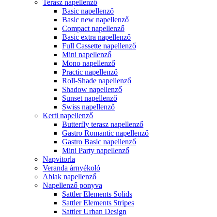
Terasz napellenző
Basic napellenző
Basic new napellenző
Compact napellenző
Basic extra napellenző
Full Cassette napellenző
Mini napellenző
Mono napellenző
Practic napellenző
Roll-Shade napellenző
Shadow napellenző
Sunset napellenző
Swiss napellenző
Kerti napellenző
Butterfly terasz napellenző
Gastro Romantic napellenző
Gastro Basic napellenző
Mini Party napellenző
Napvitorla
Veranda árnyékoló
Ablak napellenző
Napellenző ponyva
Sattler Elements Solids
Sattler Elements Stripes
Sattler Urban Design