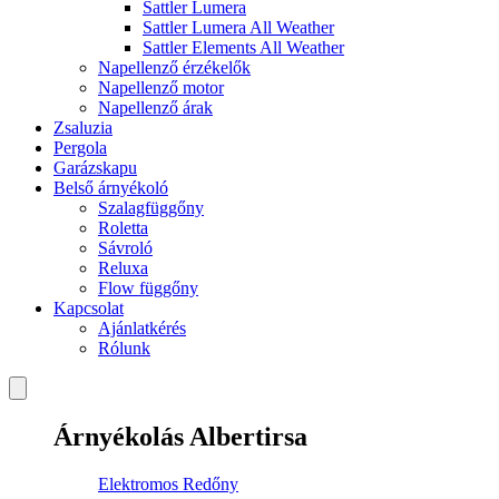
Sattler Lumera
Sattler Lumera All Weather
Sattler Elements All Weather
Napellenző érzékelők
Napellenző motor
Napellenző árak
Zsaluzia
Pergola
Garázskapu
Belső árnyékoló
Szalagfüggőny
Roletta
Sávroló
Reluxa
Flow függőny
Kapcsolat
Ajánlatkérés
Rólunk
Árnyékolás Albertirsa
Elektromos Redőny