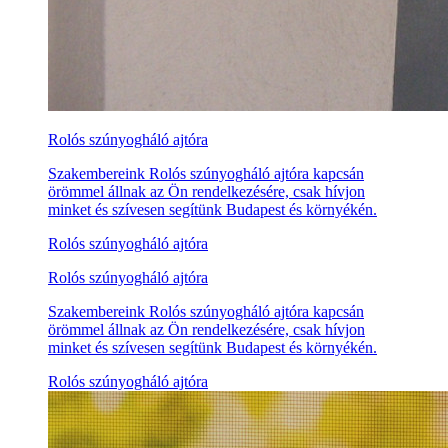
Rolós szúnyogháló ajtóra
Szakembereink Rolós szúnyogháló ajtóra kapcsán
örömmel állnak az Ön rendelkezésére, csak hívjon
minket és szívesen segítünk Budapest és környékén.
Rolós szúnyogháló ajtóra
Rolós szúnyogháló ajtóra
Szakembereink Rolós szúnyogháló ajtóra kapcsán
örömmel állnak az Ön rendelkezésére, csak hívjon
minket és szívesen segítünk Budapest és környékén.
Rolós szúnyogháló ajtóra