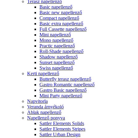
Terasz napellenző
Basic napellenző
Basic new napellenző
Compact napellenző
Basic extra napellenző
Full Cassette napellenző
Mini napellenző
Mono napellenző
Practic napellenző
Roll-Shade napellenző
Shadow napellenző
Sunset napellenző
Swiss napellenző
Kerti napellenző
Butterfly terasz napellenző
Gastro Romantic napellenző
Gastro Basic napellenző
Mini Party napellenző
Napvitorla
Veranda árnyékoló
Ablak napellenző
Napellenző ponyva
Sattler Elements Solids
Sattler Elements Stripes
Sattler Urban Design