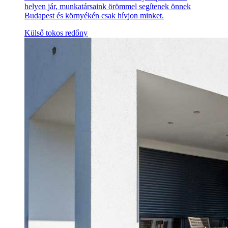
helyen jár, munkatársaink örömmel segítenek önnek
Budapest és környékén csak hívjon minket.
Külső tokos redőny