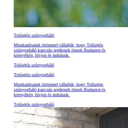
Tolóajtós szúnyogháló
Munkatársaink örömmel vállalják, hogy Tolóajtós
szúnyogháló kapcsán segítenek önnek Budapest és
környékén, hívjon és indulunk.
Tolóajtós szúnyogháló
Tolóajtós szúnyogháló
Munkatársaink örömmel vállalják, hogy Tolóajtós
szúnyogháló kapcsán segítenek önnek Budapest és
környékén, hívjon és indulunk.
Tolóajtós szúnyogháló