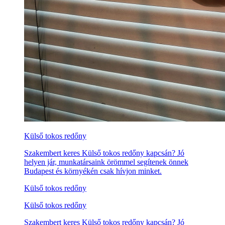
Külső tokos redőny
Szakembert keres Külső tokos redőny kapcsán? Jó
helyen jár, munkatársaink örömmel segítenek önnek
Budapest és környékén csak hívjon minket.
Külső tokos redőny
Külső tokos redőny
Szakembert keres Külső tokos redőny kapcsán? Jó