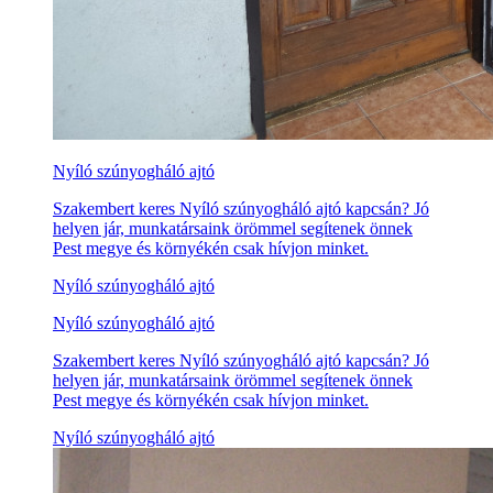
Nyíló szúnyogháló ajtó
Szakembert keres Nyíló szúnyogháló ajtó kapcsán? Jó
helyen jár, munkatársaink örömmel segítenek önnek
Pest megye és környékén csak hívjon minket.
Nyíló szúnyogháló ajtó
Nyíló szúnyogháló ajtó
Szakembert keres Nyíló szúnyogháló ajtó kapcsán? Jó
helyen jár, munkatársaink örömmel segítenek önnek
Pest megye és környékén csak hívjon minket.
Nyíló szúnyogháló ajtó