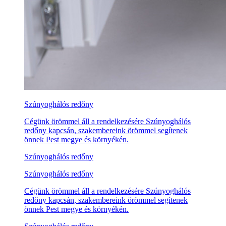
Szúnyoghálós redőny
Cégünk örömmel áll a rendelkezésére Szúnyoghálós
redőny kapcsán, szakembereink örömmel segítenek
önnek Pest megye és környékén.
Szúnyoghálós redőny
Szúnyoghálós redőny
Cégünk örömmel áll a rendelkezésére Szúnyoghálós
redőny kapcsán, szakembereink örömmel segítenek
önnek Pest megye és környékén.