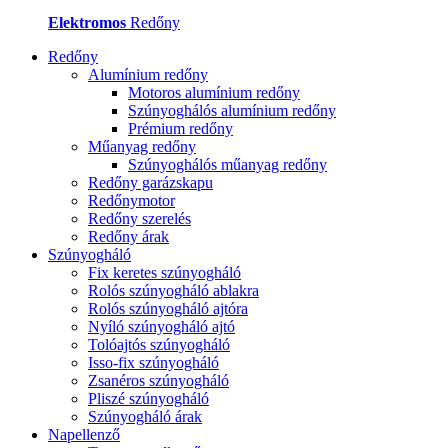
Elektromos
Redőny
Redőny
Alumínium redőny
Motoros alumínium redőny
Szúnyoghálós alumínium redőny
Prémium redőny
Műanyag redőny
Szúnyoghálós műanyag redőny
Redőny garázskapu
Redőnymotor
Redőny szerelés
Redőny árak
Szúnyogháló
Fix keretes szúnyogháló
Rolós szúnyogháló ablakra
Rolós szúnyogháló ajtóra
Nyíló szúnyogháló ajtó
Tolóajtós szúnyogháló
Isso-fix szúnyogháló
Zsanéros szúnyogháló
Pliszé szúnyogháló
Szúnyogháló árak
Napellenző