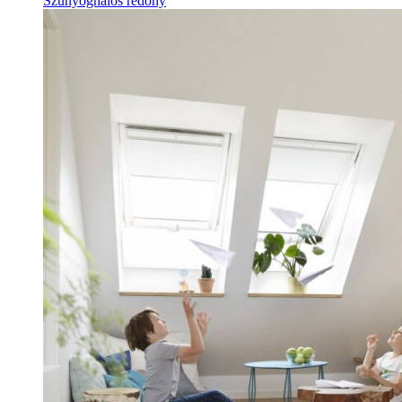
Szúnyoghálós redőny