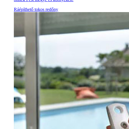
Ráépíthető tokos redőny