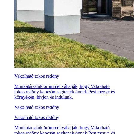
Vakolható tokos redőny
Munkatársaink örömmel vállalják, hogy Vakolható
tokos redőny kapcsán segítenek önnek Pest megye és
környékén, hívjon és indulunk.
Vakolható tokos redőny
Vakolható tokos redőny
Munkatársaink örömmel vállalják, hogy Vakolható
tokos redőny kapcsán segítenek önnek Pest megye és