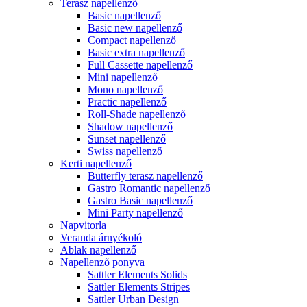
Terasz napellenző
Basic napellenző
Basic new napellenző
Compact napellenző
Basic extra napellenző
Full Cassette napellenző
Mini napellenző
Mono napellenző
Practic napellenző
Roll-Shade napellenző
Shadow napellenző
Sunset napellenző
Swiss napellenző
Kerti napellenző
Butterfly terasz napellenző
Gastro Romantic napellenző
Gastro Basic napellenző
Mini Party napellenző
Napvitorla
Veranda árnyékoló
Ablak napellenző
Napellenző ponyva
Sattler Elements Solids
Sattler Elements Stripes
Sattler Urban Design