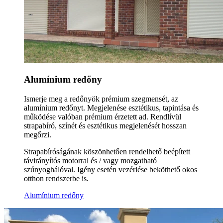
Alumínium redőny
Ismerje meg a redőnyök prémium szegmensét, az
alumínium redőnyt. Megjelenése esztétikus, tapintása és
működése valóban prémium érzetett ad. Rendlívül
strapabíró, színét és esztétikus megjelenését hosszan
megőrzi.
Strapabíróságának köszönhetően rendelhető beépített
távirányítós motorral és / vagy mozgatható
szúnyoghálóval. Igény esetén vezérlése beköthető okos
otthon rendszerbe is.
Alumínium redőny