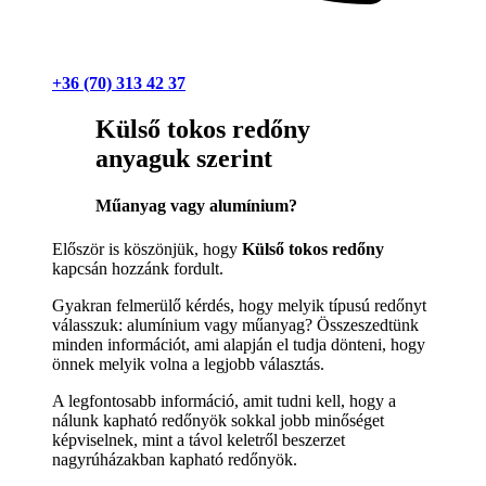
+36 (70) 313 42 37
Külső tokos redőny
anyaguk szerint
Műanyag vagy alumínium?
Először is köszönjük, hogy
Külső tokos redőny
kapcsán hozzánk fordult.
Gyakran felmerülő kérdés, hogy melyik típusú redőnyt
válasszuk: alumínium vagy műanyag? Összeszedtünk
minden információt, ami alapján el tudja dönteni, hogy
önnek melyik volna a legjobb választás.
A legfontosabb információ, amit tudni kell, hogy a
nálunk kapható redőnyök sokkal jobb minőséget
képviselnek, mint a távol keletről beszerzet
nagyrúházakban kapható redőnyök.