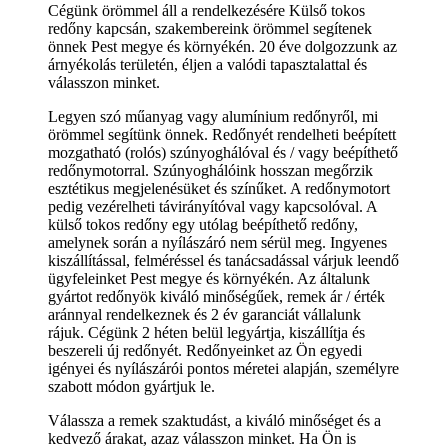
Cégünk örömmel áll a rendelkezésére Külső tokos
redőny kapcsán, szakembereink örömmel segítenek
önnek Pest megye és környékén. 20 éve dolgozzunk az
árnyékolás területén, éljen a valódi tapasztalattal és
válasszon minket.
Legyen szó műanyag vagy alumínium redőnyről, mi
örömmel segítünk önnek. Redőnyét rendelheti beépített
mozgatható (rolós) szúnyoghálóval és / vagy beépíthető
redőnymotorral. Szúnyoghálóink hosszan megőrzik
esztétikus megjelenésüket és színűket. A redőnymotort
pedig vezérelheti távirányítóval vagy kapcsolóval. A
külső tokos redőny egy utólag beépíthető redőny,
amelynek során a nyílászáró nem sérül meg. Ingyenes
kiszállítással, felméréssel és tanácsadással várjuk leendő
ügyfeleinket Pest megye és környékén. Az általunk
gyártot redőnyök kiváló minőségűek, remek ár / érték
aránnyal rendelkeznek és 2 év garanciát vállalunk
rájuk. Cégünk 2 héten belül legyártja, kiszállítja és
beszereli új redőnyét. Redőnyeinket az Ön egyedi
igényei és nyílászárói pontos méretei alapján, személyre
szabott módon gyártjuk le.
Válassza a remek szaktudást, a kiváló minőséget és a
kedvező árakat, azaz válasszon minket. Ha Ön is