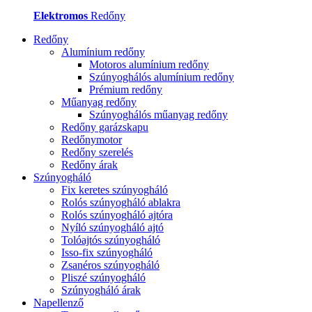
Elektromos
Redőny
Redőny
Alumínium redőny
Motoros alumínium redőny
Szúnyoghálós alumínium redőny
Prémium redőny
Műanyag redőny
Szúnyoghálós műanyag redőny
Redőny garázskapu
Redőnymotor
Redőny szerelés
Redőny árak
Szúnyogháló
Fix keretes szúnyogháló
Rolós szúnyogháló ablakra
Rolós szúnyogháló ajtóra
Nyíló szúnyogháló ajtó
Tolóajtós szúnyogháló
Isso-fix szúnyogháló
Zsanéros szúnyogháló
Pliszé szúnyogháló
Szúnyogháló árak
Napellenző