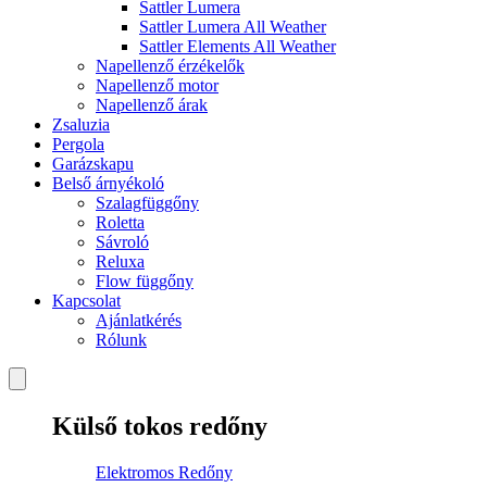
Sattler Lumera
Sattler Lumera All Weather
Sattler Elements All Weather
Napellenző érzékelők
Napellenző motor
Napellenző árak
Zsaluzia
Pergola
Garázskapu
Belső árnyékoló
Szalagfüggőny
Roletta
Sávroló
Reluxa
Flow függőny
Kapcsolat
Ajánlatkérés
Rólunk
Külső tokos redőny
Elektromos Redőny