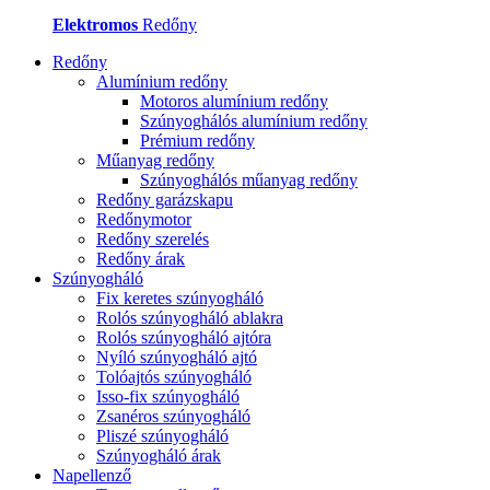
Elektromos
Redőny
Redőny
Alumínium redőny
Motoros alumínium redőny
Szúnyoghálós alumínium redőny
Prémium redőny
Műanyag redőny
Szúnyoghálós műanyag redőny
Redőny garázskapu
Redőnymotor
Redőny szerelés
Redőny árak
Szúnyogháló
Fix keretes szúnyogháló
Rolós szúnyogháló ablakra
Rolós szúnyogháló ajtóra
Nyíló szúnyogháló ajtó
Tolóajtós szúnyogháló
Isso-fix szúnyogháló
Zsanéros szúnyogháló
Pliszé szúnyogháló
Szúnyogháló árak
Napellenző