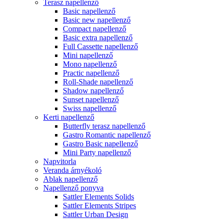
Terasz napellenző
Basic napellenző
Basic new napellenző
Compact napellenző
Basic extra napellenző
Full Cassette napellenző
Mini napellenző
Mono napellenző
Practic napellenző
Roll-Shade napellenző
Shadow napellenző
Sunset napellenző
Swiss napellenző
Kerti napellenző
Butterfly terasz napellenző
Gastro Romantic napellenző
Gastro Basic napellenző
Mini Party napellenző
Napvitorla
Veranda árnyékoló
Ablak napellenző
Napellenző ponyva
Sattler Elements Solids
Sattler Elements Stripes
Sattler Urban Design