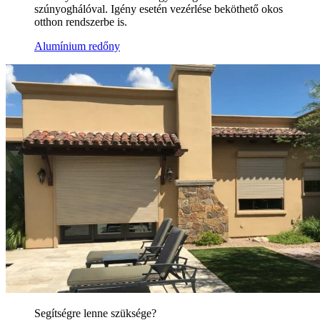
szúnyoghálóval. Igény esetén vezérlése beköthető okos
otthon rendszerbe is.
Alumínium redőny
Segítségre lenne szüksége?