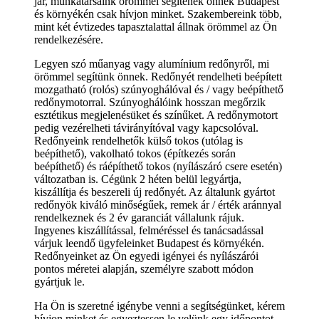
jár, munkatársaink örömmel segítenek önnek Budapest
és környékén csak hívjon minket. Szakembereink több,
mint két évtizedes tapasztalattal állnak örömmel az Ön
rendelkezésére.
Legyen szó műanyag vagy alumínium redőnyről, mi
örömmel segítünk önnek. Redőnyét rendelheti beépített
mozgatható (rolós) szúnyoghálóval és / vagy beépíthető
redőnymotorral. Szúnyoghálóink hosszan megőrzik
esztétikus megjelenésüket és színűket. A redőnymotort
pedig vezérelheti távirányítóval vagy kapcsolóval.
Redőnyeink rendelhetők külső tokos (utólag is
beépíthető), vakolható tokos (építkezés során
beépíthető) és ráépíthető tokos (nyílászáró csere esetén)
változatban is. Cégünk 2 héten belül legyártja,
kiszállítja és beszereli új redőnyét. Az általunk gyártot
redőnyök kiváló minőségűek, remek ár / érték aránnyal
rendelkeznek és 2 év garanciát vállalunk rájuk.
Ingyenes kiszállítással, felméréssel és tanácsadással
várjuk leendő ügyfeleinket Budapest és környékén.
Redőnyeinket az Ön egyedi igényei és nyílászárói
pontos méretei alapján, személyre szabott módon
gyártjuk le.
Ha Ön is szeretné igénybe venni a segítségünket, kérem
hívjon minket és egyeztessen le velünk egy időpontot,