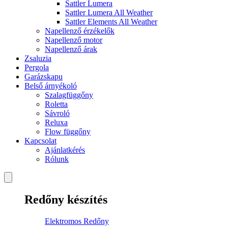
Sattler Lumera
Sattler Lumera All Weather
Sattler Elements All Weather
Napellenző érzékelők
Napellenző motor
Napellenző árak
Zsaluzia
Pergola
Garázskapu
Belső árnyékoló
Szalagfüggőny
Roletta
Sávroló
Reluxa
Flow függőny
Kapcsolat
Ajánlatkérés
Rólunk
Redőny készítés
Elektromos Redőny