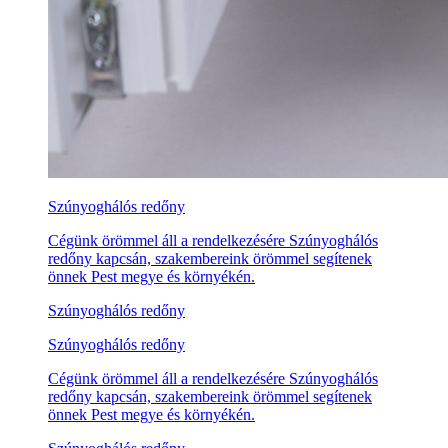
Szúnyoghálós redőny
Cégünk örömmel áll a rendelkezésére Szúnyoghálós
redőny kapcsán, szakembereink örömmel segítenek
önnek Pest megye és környékén.
Szúnyoghálós redőny
Szúnyoghálós redőny
Cégünk örömmel áll a rendelkezésére Szúnyoghálós
redőny kapcsán, szakembereink örömmel segítenek
önnek Pest megye és környékén.