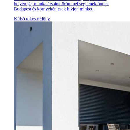
helyen jár, munkatársaink örömmel segítenek önnek
Budapest és környékén csak hívjon minket.
Külső tokos redőny