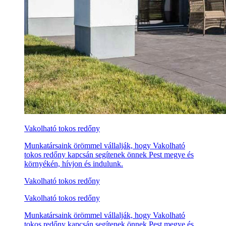
Vakolható tokos redőny
Munkatársaink örömmel vállalják, hogy Vakolható
tokos redőny kapcsán segítenek önnek Pest megye és
környékén, hívjon és indulunk.
Vakolható tokos redőny
Vakolható tokos redőny
Munkatársaink örömmel vállalják, hogy Vakolható
tokos redőny kapcsán segítenek önnek Pest megye és