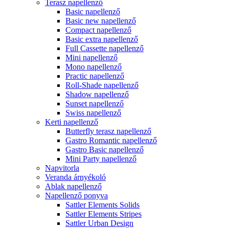
Terasz napellenző
Basic napellenző
Basic new napellenző
Compact napellenző
Basic extra napellenző
Full Cassette napellenző
Mini napellenző
Mono napellenző
Practic napellenző
Roll-Shade napellenző
Shadow napellenző
Sunset napellenző
Swiss napellenző
Kerti napellenző
Butterfly terasz napellenző
Gastro Romantic napellenző
Gastro Basic napellenző
Mini Party napellenző
Napvitorla
Veranda árnyékoló
Ablak napellenző
Napellenző ponyva
Sattler Elements Solids
Sattler Elements Stripes
Sattler Urban Design