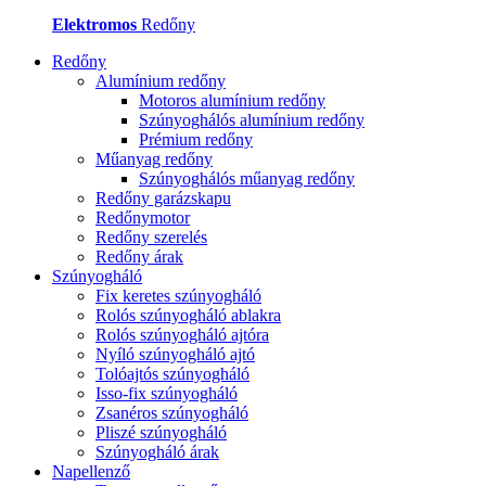
Elektromos
Redőny
Redőny
Alumínium redőny
Motoros alumínium redőny
Szúnyoghálós alumínium redőny
Prémium redőny
Műanyag redőny
Szúnyoghálós műanyag redőny
Redőny garázskapu
Redőnymotor
Redőny szerelés
Redőny árak
Szúnyogháló
Fix keretes szúnyogháló
Rolós szúnyogháló ablakra
Rolós szúnyogháló ajtóra
Nyíló szúnyogháló ajtó
Tolóajtós szúnyogháló
Isso-fix szúnyogháló
Zsanéros szúnyogháló
Pliszé szúnyogháló
Szúnyogháló árak
Napellenző