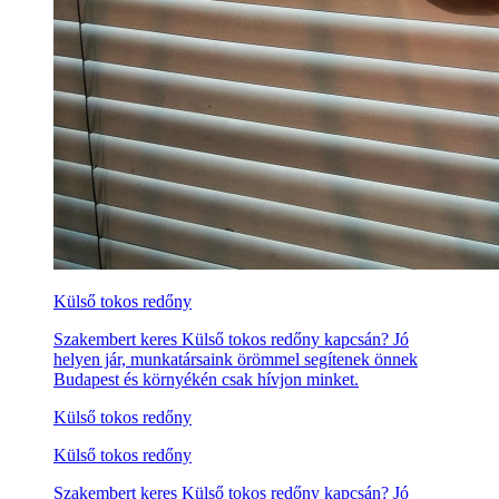
Külső tokos redőny
Szakembert keres Külső tokos redőny kapcsán? Jó
helyen jár, munkatársaink örömmel segítenek önnek
Budapest és környékén csak hívjon minket.
Külső tokos redőny
Külső tokos redőny
Szakembert keres Külső tokos redőny kapcsán? Jó