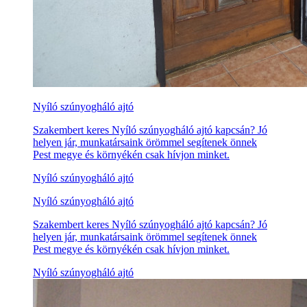
Nyíló szúnyogháló ajtó
Szakembert keres Nyíló szúnyogháló ajtó kapcsán? Jó
helyen jár, munkatársaink örömmel segítenek önnek
Pest megye és környékén csak hívjon minket.
Nyíló szúnyogháló ajtó
Nyíló szúnyogháló ajtó
Szakembert keres Nyíló szúnyogháló ajtó kapcsán? Jó
helyen jár, munkatársaink örömmel segítenek önnek
Pest megye és környékén csak hívjon minket.
Nyíló szúnyogháló ajtó