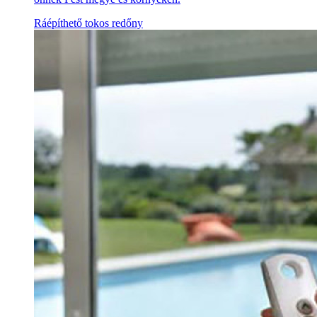
Ráépíthető tokos redőny