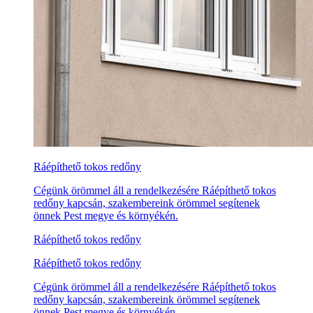
Ráépíthető tokos redőny
Cégünk örömmel áll a rendelkezésére Ráépíthető tokos
redőny kapcsán, szakembereink örömmel segítenek
önnek Pest megye és környékén.
Ráépíthető tokos redőny
Ráépíthető tokos redőny
Cégünk örömmel áll a rendelkezésére Ráépíthető tokos
redőny kapcsán, szakembereink örömmel segítenek
önnek Pest megye és környékén.