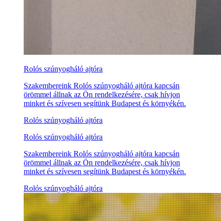
Rolós szúnyogháló ajtóra
Szakembereink Rolós szúnyogháló ajtóra kapcsán
örömmel állnak az Ön rendelkezésére, csak hívjon
minket és szívesen segítünk Budapest és környékén.
Rolós szúnyogháló ajtóra
Rolós szúnyogháló ajtóra
Szakembereink Rolós szúnyogháló ajtóra kapcsán
örömmel állnak az Ön rendelkezésére, csak hívjon
minket és szívesen segítünk Budapest és környékén.
Rolós szúnyogháló ajtóra