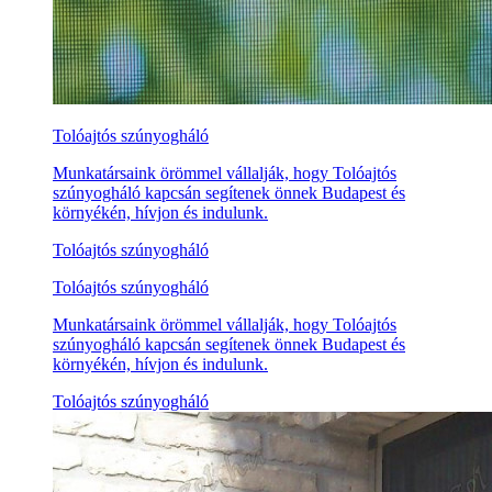
Tolóajtós szúnyogháló
Munkatársaink örömmel vállalják, hogy Tolóajtós
szúnyogháló kapcsán segítenek önnek Budapest és
környékén, hívjon és indulunk.
Tolóajtós szúnyogháló
Tolóajtós szúnyogháló
Munkatársaink örömmel vállalják, hogy Tolóajtós
szúnyogháló kapcsán segítenek önnek Budapest és
környékén, hívjon és indulunk.
Tolóajtós szúnyogháló