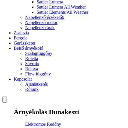
Sattler Lumera
Sattler Lumera All Weather
Sattler Elements All Weather
Napellenző érzékelők
Napellenző motor
Napellenző árak
Zsaluzia
Pergola
Garázskapu
Belső árnyékoló
Szalagfüggőny
Roletta
Sávroló
Reluxa
Flow függőny
Kapcsolat
Ajánlatkérés
Rólunk
Árnyékolás Dunakeszi
Elektromos Redőny