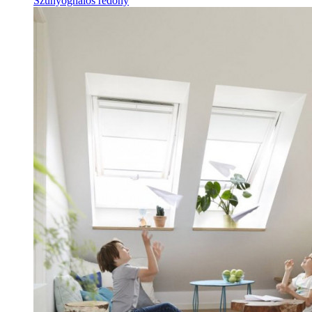
Szúnyoghálós redőny