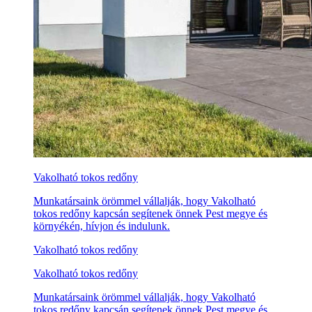
Vakolható tokos redőny
Munkatársaink örömmel vállalják, hogy Vakolható
tokos redőny kapcsán segítenek önnek Pest megye és
környékén, hívjon és indulunk.
Vakolható tokos redőny
Vakolható tokos redőny
Munkatársaink örömmel vállalják, hogy Vakolható
tokos redőny kapcsán segítenek önnek Pest megye és