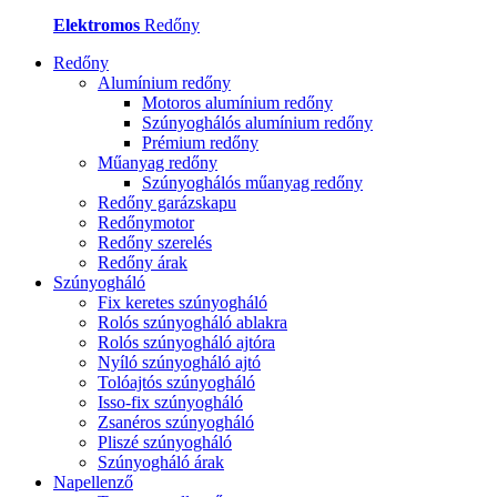
Elektromos
Redőny
Redőny
Alumínium redőny
Motoros alumínium redőny
Szúnyoghálós alumínium redőny
Prémium redőny
Műanyag redőny
Szúnyoghálós műanyag redőny
Redőny garázskapu
Redőnymotor
Redőny szerelés
Redőny árak
Szúnyogháló
Fix keretes szúnyogháló
Rolós szúnyogháló ablakra
Rolós szúnyogháló ajtóra
Nyíló szúnyogháló ajtó
Tolóajtós szúnyogháló
Isso-fix szúnyogháló
Zsanéros szúnyogháló
Pliszé szúnyogháló
Szúnyogháló árak
Napellenző