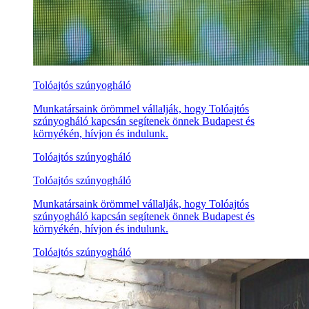
Tolóajtós szúnyogháló
Munkatársaink örömmel vállalják, hogy Tolóajtós
szúnyogháló kapcsán segítenek önnek Budapest és
környékén, hívjon és indulunk.
Tolóajtós szúnyogháló
Tolóajtós szúnyogháló
Munkatársaink örömmel vállalják, hogy Tolóajtós
szúnyogháló kapcsán segítenek önnek Budapest és
környékén, hívjon és indulunk.
Tolóajtós szúnyogháló