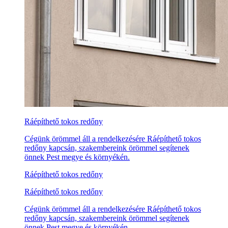
Ráépíthető tokos redőny
Cégünk örömmel áll a rendelkezésére Ráépíthető tokos
redőny kapcsán, szakembereink örömmel segítenek
önnek Pest megye és környékén.
Ráépíthető tokos redőny
Ráépíthető tokos redőny
Cégünk örömmel áll a rendelkezésére Ráépíthető tokos
redőny kapcsán, szakembereink örömmel segítenek
önnek Pest megye és környékén.