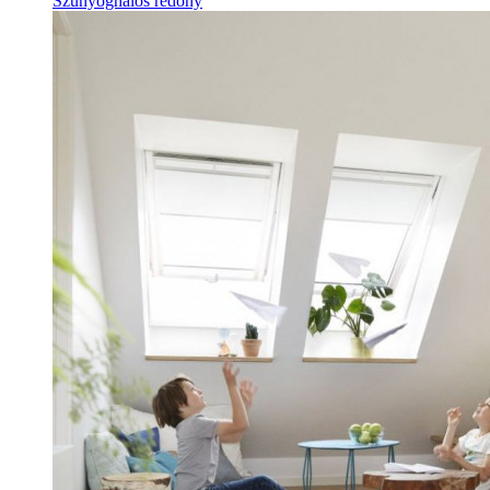
Szúnyoghálós redőny