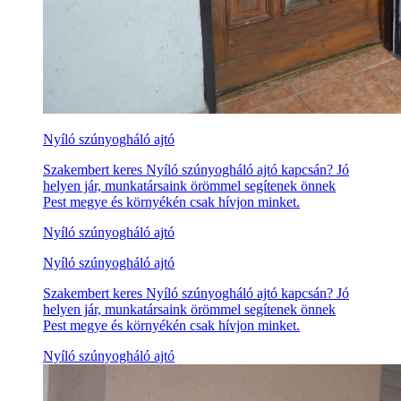
Nyíló szúnyogháló ajtó
Szakembert keres Nyíló szúnyogháló ajtó kapcsán? Jó
helyen jár, munkatársaink örömmel segítenek önnek
Pest megye és környékén csak hívjon minket.
Nyíló szúnyogháló ajtó
Nyíló szúnyogháló ajtó
Szakembert keres Nyíló szúnyogháló ajtó kapcsán? Jó
helyen jár, munkatársaink örömmel segítenek önnek
Pest megye és környékén csak hívjon minket.
Nyíló szúnyogháló ajtó