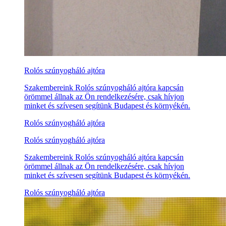
Rolós szúnyogháló ajtóra
Szakembereink Rolós szúnyogháló ajtóra kapcsán
örömmel állnak az Ön rendelkezésére, csak hívjon
minket és szívesen segítünk Budapest és környékén.
Rolós szúnyogháló ajtóra
Rolós szúnyogháló ajtóra
Szakembereink Rolós szúnyogháló ajtóra kapcsán
örömmel állnak az Ön rendelkezésére, csak hívjon
minket és szívesen segítünk Budapest és környékén.
Rolós szúnyogháló ajtóra