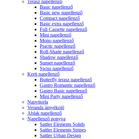
Terasz napellenző
Basic napellenző
Basic new napellenző
Compact napellenző
Basic extra napellenző
Full Cassette napellenző
Mini napellenző
Mono napellenző
Practic napellenző
Roll-Shade napellenző
Shadow napellenző
Sunset napellenző
Swiss napellenző
Kerti napellenző
Butterfly terasz napellenző
Gastro Romantic napellenző
Gastro Basic napellenző
Mini Party napellenző
Napvitorla
Veranda árnyékoló
Ablak napellenző
Napellenző ponyva
Sattler Elements Solids
Sattler Elements Stripes
Sattler Urban Design