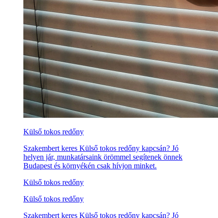
Külső tokos redőny
Szakembert keres Külső tokos redőny kapcsán? Jó
helyen jár, munkatársaink örömmel segítenek önnek
Budapest és környékén csak hívjon minket.
Külső tokos redőny
Külső tokos redőny
Szakembert keres Külső tokos redőny kapcsán? Jó