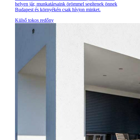
helyen jár, munkatársaink örömmel segítenek önnek
Budapest és környékén csak hívjon minket.
Külső tokos redőny