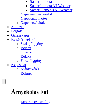
Sattler Lumera
Sattler Lumera All Weather
Sattler Elements All Weather
Napellenző érzékelők
Napellenző motor
Napellenző árak
Zsaluzia
Pergola
Garázskapu
Belső árnyékoló
Szalagfüggőny
Roletta
Sávroló
Reluxa
Flow függőny
Kapcsolat
Ajánlatkérés
Rólunk
Árnyékolás Fót
Elektromos Redőny