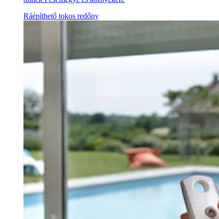
Ráépíthető tokos redőny