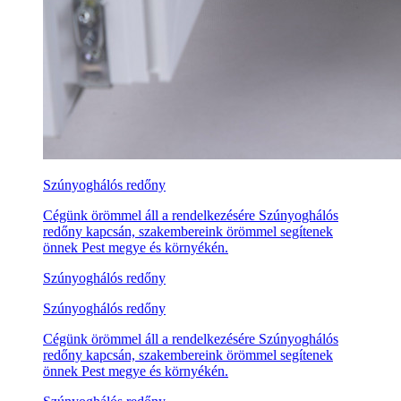
Szúnyoghálós redőny
Cégünk örömmel áll a rendelkezésére Szúnyoghálós
redőny kapcsán, szakembereink örömmel segítenek
önnek Pest megye és környékén.
Szúnyoghálós redőny
Szúnyoghálós redőny
Cégünk örömmel áll a rendelkezésére Szúnyoghálós
redőny kapcsán, szakembereink örömmel segítenek
önnek Pest megye és környékén.