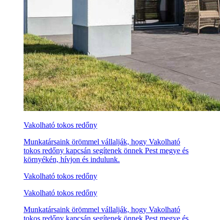
Vakolható tokos redőny
Munkatársaink örömmel vállalják, hogy Vakolható
tokos redőny kapcsán segítenek önnek Pest megye és
környékén, hívjon és indulunk.
Vakolható tokos redőny
Vakolható tokos redőny
Munkatársaink örömmel vállalják, hogy Vakolható
tokos redőny kapcsán segítenek önnek Pest megye és