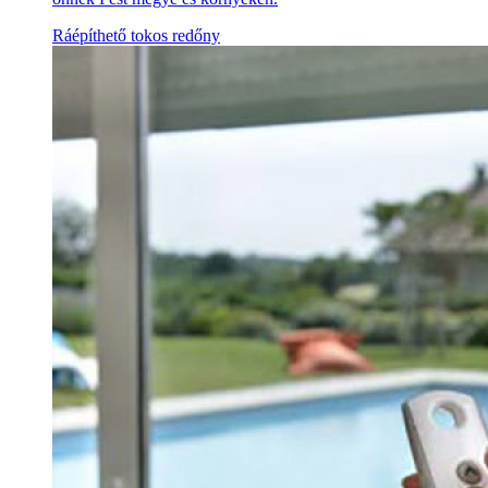
Ráépíthető tokos redőny