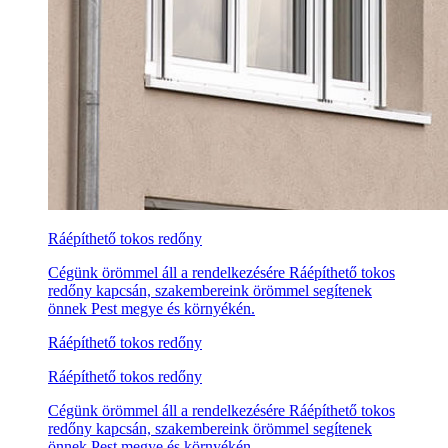
Ráépíthető tokos redőny
Cégünk örömmel áll a rendelkezésére Ráépíthető tokos
redőny kapcsán, szakembereink örömmel segítenek
önnek Pest megye és környékén.
Ráépíthető tokos redőny
Ráépíthető tokos redőny
Cégünk örömmel áll a rendelkezésére Ráépíthető tokos
redőny kapcsán, szakembereink örömmel segítenek
önnek Pest megye és környékén.