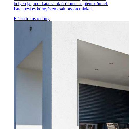
helyen jár, munkatársaink örömmel segítenek önnek
Budapest és környékén csak hívjon minket.
Külső tokos redőny