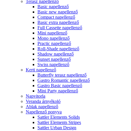
Terasz napellenző
Basic napellenző
Basic new napellenző
Compact napellenző
Basic extra napellenző
Full Cassette napellenző
Mini napellenző
Mono napellenző
Practic napellenző
Roll-Shade napellenző
Shadow napellenző
Sunset napellenző
Swiss napellenző
Kerti napellenző
Butterfly terasz napellenző
Gastro Romantic napellenző
Gastro Basic napellenző
Mini Party napellenző
Napvitorla
Veranda árnyékoló
Ablak napellenző
Napellenző ponyva
Sattler Elements Solids
Sattler Elements Stripes
Sattler Urban Design