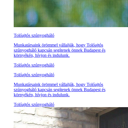
Tolóajtós szúnyogháló
Munkatársaink örömmel vállalják, hogy Tolóajtós
szúnyogháló kapcsán segítenek önnek Budapest és
környékén, hívjon és indulunk.
Tolóajtós szúnyogháló
Tolóajtós szúnyogháló
Munkatársaink örömmel vállalják, hogy Tolóajtós
szúnyogháló kapcsán segítenek önnek Budapest és
környékén, hívjon és indulunk.
Tolóajtós szúnyogháló