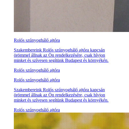
Rolós szúnyogháló ajtóra
Szakembereink Rolós szúnyogháló ajtóra kapcsán
örömmel állnak az Ön rendelkezésére, csak hívjon
minket és szívesen segítünk Budapest és környékén.
Rolós szúnyogháló ajtóra
Rolós szúnyogháló ajtóra
Szakembereink Rolós szúnyogháló ajtóra kapcsán
örömmel állnak az Ön rendelkezésére, csak hívjon
minket és szívesen segítünk Budapest és környékén.
Rolós szúnyogháló ajtóra