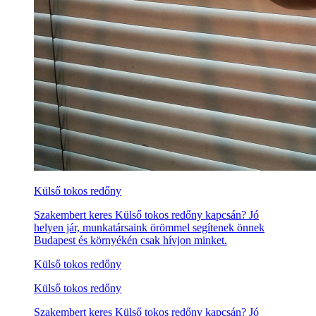
Külső tokos redőny
Szakembert keres Külső tokos redőny kapcsán? Jó
helyen jár, munkatársaink örömmel segítenek önnek
Budapest és környékén csak hívjon minket.
Külső tokos redőny
Külső tokos redőny
Szakembert keres Külső tokos redőny kapcsán? Jó