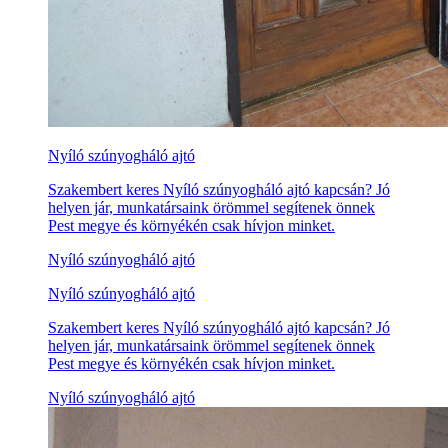
Nyíló szúnyogháló ajtó
Szakembert keres Nyíló szúnyogháló ajtó kapcsán? Jó
helyen jár, munkatársaink örömmel segítenek önnek
Pest megye és környékén csak hívjon minket.
Nyíló szúnyogháló ajtó
Nyíló szúnyogháló ajtó
Szakembert keres Nyíló szúnyogháló ajtó kapcsán? Jó
helyen jár, munkatársaink örömmel segítenek önnek
Pest megye és környékén csak hívjon minket.
Nyíló szúnyogháló ajtó