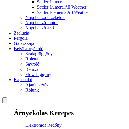
Sattler Lumera
Sattler Lumera All Weather
Sattler Elements All Weather
Napellenző érzékelők
Napellenző motor
Napellenző árak
Zsaluzia
Pergola
Garázskapu
Belső árnyékoló
Szalagfüggőny
Roletta
Sávroló
Reluxa
Flow függőny
Kapcsolat
Ajánlatkérés
Rólunk
Árnyékolás Kerepes
Elektromos Redőny