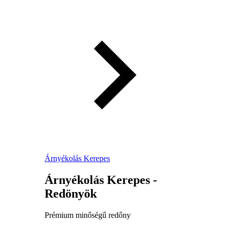
Árnyékolás Kerepes
Árnyékolás Kerepes -
Redönyök
Prémium minőségű redőny