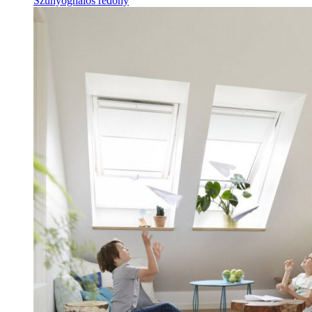
Szúnyoghálós redőny