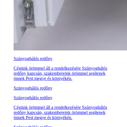
Szúnyoghálós redőny
Cégünk örömmel áll a rendelkezésére Szúnyoghálós
redőny kapcsán, szakembereink örömmel segítenek
önnek Pest megye és környékén.
Szúnyoghálós redőny
Szúnyoghálós redőny
Cégünk örömmel áll a rendelkezésére Szúnyoghálós
redőny kapcsán, szakembereink örömmel segítenek
önnek Pest megye és környékén.