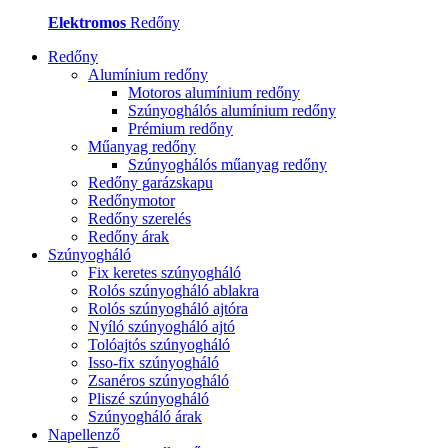
Elektromos
Redőny
Redőny
Alumínium redőny
Motoros alumínium redőny
Szúnyoghálós alumínium redőny
Prémium redőny
Műanyag redőny
Szúnyoghálós műanyag redőny
Redőny garázskapu
Redőnymotor
Redőny szerelés
Redőny árak
Szúnyogháló
Fix keretes szúnyogháló
Rolós szúnyogháló ablakra
Rolós szúnyogháló ajtóra
Nyíló szúnyogháló ajtó
Tolóajtós szúnyogháló
Isso-fix szúnyogháló
Zsanéros szúnyogháló
Pliszé szúnyogháló
Szúnyogháló árak
Napellenző