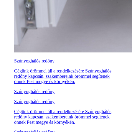
Szúnyoghálós redőny
Cégünk örömmel áll a rendelkezésére Szúnyoghálós
redőny kapcsán, szakembereink örömmel segítenek
önnek Pest megye és környékén.
Szúnyoghálós redőny
Szúnyoghálós redőny
Cégünk örömmel áll a rendelkezésére Szúnyoghálós
redőny kapcsán, szakembereink örömmel segítenek
önnek Pest megye és környékén.