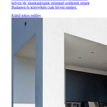
helyen jár, munkatársaink örömmel segítenek önnek
Budapest és környékén csak hívjon minket.
Külső tokos redőny