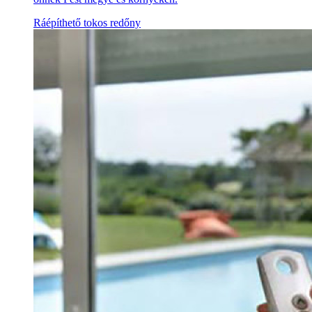
Ráépíthető tokos redőny