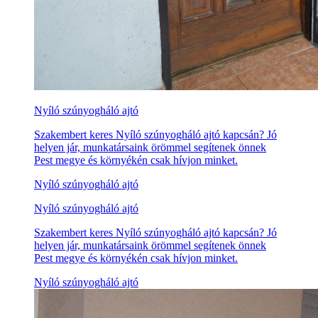
Nyíló szúnyogháló ajtó
Szakembert keres Nyíló szúnyogháló ajtó kapcsán? Jó
helyen jár, munkatársaink örömmel segítenek önnek
Pest megye és környékén csak hívjon minket.
Nyíló szúnyogháló ajtó
Nyíló szúnyogháló ajtó
Szakembert keres Nyíló szúnyogháló ajtó kapcsán? Jó
helyen jár, munkatársaink örömmel segítenek önnek
Pest megye és környékén csak hívjon minket.
Nyíló szúnyogháló ajtó