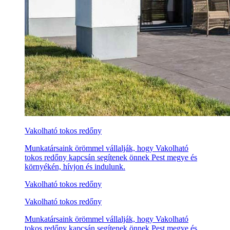
Vakolható tokos redőny
Munkatársaink örömmel vállalják, hogy Vakolható
tokos redőny kapcsán segítenek önnek Pest megye és
környékén, hívjon és indulunk.
Vakolható tokos redőny
Vakolható tokos redőny
Munkatársaink örömmel vállalják, hogy Vakolható
tokos redőny kapcsán segítenek önnek Pest megye és