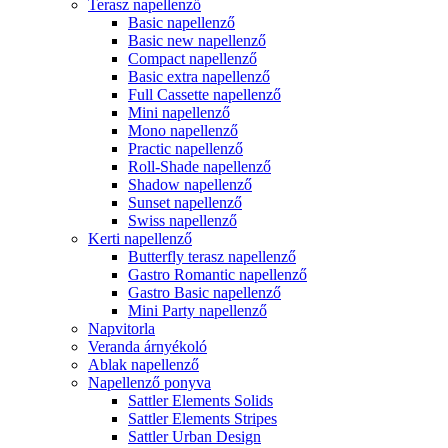
Terasz napellenző
Basic napellenző
Basic new napellenző
Compact napellenző
Basic extra napellenző
Full Cassette napellenző
Mini napellenző
Mono napellenző
Practic napellenző
Roll-Shade napellenző
Shadow napellenző
Sunset napellenző
Swiss napellenző
Kerti napellenző
Butterfly terasz napellenző
Gastro Romantic napellenző
Gastro Basic napellenző
Mini Party napellenző
Napvitorla
Veranda árnyékoló
Ablak napellenző
Napellenző ponyva
Sattler Elements Solids
Sattler Elements Stripes
Sattler Urban Design