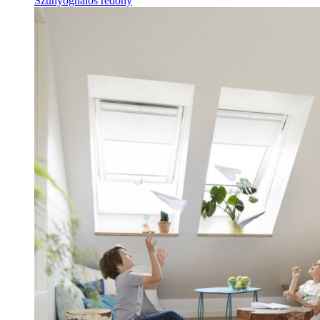
Szúnyoghálós redőny