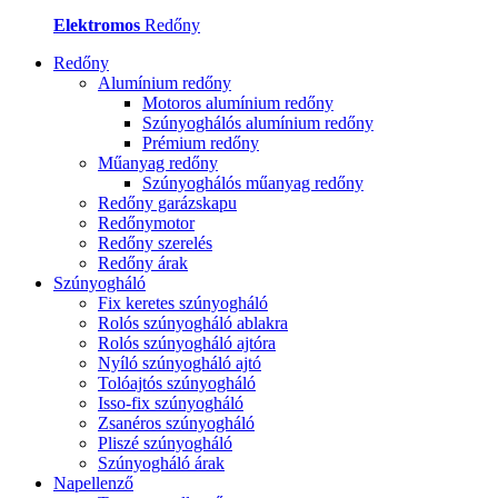
Elektromos
Redőny
Redőny
Alumínium redőny
Motoros alumínium redőny
Szúnyoghálós alumínium redőny
Prémium redőny
Műanyag redőny
Szúnyoghálós műanyag redőny
Redőny garázskapu
Redőnymotor
Redőny szerelés
Redőny árak
Szúnyogháló
Fix keretes szúnyogháló
Rolós szúnyogháló ablakra
Rolós szúnyogháló ajtóra
Nyíló szúnyogháló ajtó
Tolóajtós szúnyogháló
Isso-fix szúnyogháló
Zsanéros szúnyogháló
Pliszé szúnyogháló
Szúnyogháló árak
Napellenző