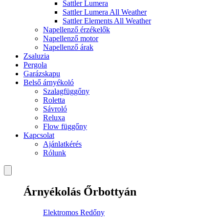
Sattler Lumera
Sattler Lumera All Weather
Sattler Elements All Weather
Napellenző érzékelők
Napellenző motor
Napellenző árak
Zsaluzia
Pergola
Garázskapu
Belső árnyékoló
Szalagfüggőny
Roletta
Sávroló
Reluxa
Flow függőny
Kapcsolat
Ajánlatkérés
Rólunk
Árnyékolás Őrbottyán
Elektromos Redőny