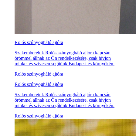
Rolós szúnyogháló ajtóra
Szakembereink Rolós szúnyogháló ajtóra kapcsán
örömmel állnak az Ön rendelkezésére, csak hívjon
minket és szívesen segítünk Budapest és környékén.
Rolós szúnyogháló ajtóra
Rolós szúnyogháló ajtóra
Szakembereink Rolós szúnyogháló ajtóra kapcsán
örömmel állnak az Ön rendelkezésére, csak hívjon
minket és szívesen segítünk Budapest és környékén.
Rolós szúnyogháló ajtóra