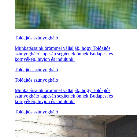
Tolóajtós szúnyogháló
Munkatársaink örömmel vállalják, hogy Tolóajtós
szúnyogháló kapcsán segítenek önnek Budapest és
környékén, hívjon és indulunk.
Tolóajtós szúnyogháló
Tolóajtós szúnyogháló
Munkatársaink örömmel vállalják, hogy Tolóajtós
szúnyogháló kapcsán segítenek önnek Budapest és
környékén, hívjon és indulunk.
Tolóajtós szúnyogháló