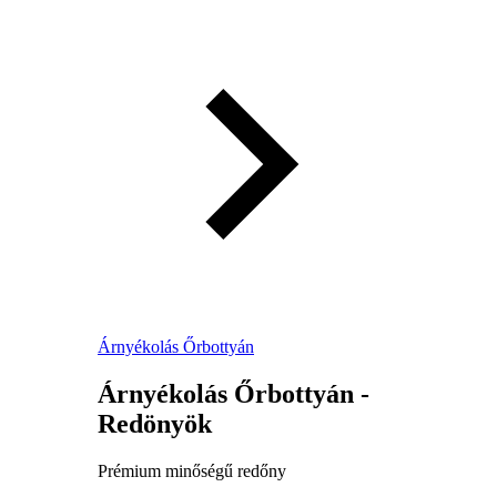
Árnyékolás Őrbottyán
Árnyékolás Őrbottyán -
Redönyök
Prémium minőségű redőny