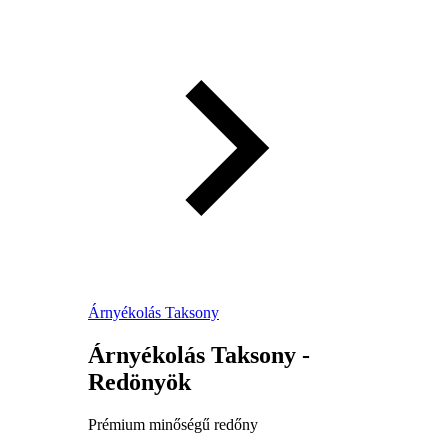
Árnyékolás Taksony
Árnyékolás Taksony -
Redönyök
Prémium minőségű redőny