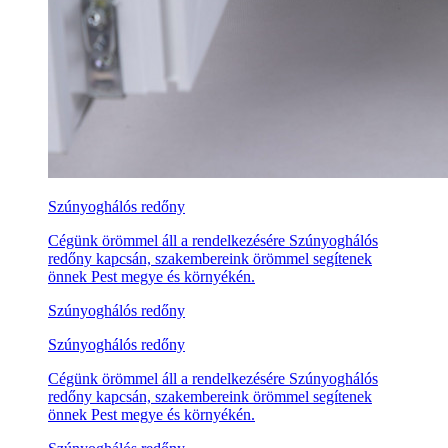
Szúnyoghálós redőny
Cégünk örömmel áll a rendelkezésére Szúnyoghálós
redőny kapcsán, szakembereink örömmel segítenek
önnek Pest megye és környékén.
Szúnyoghálós redőny
Szúnyoghálós redőny
Cégünk örömmel áll a rendelkezésére Szúnyoghálós
redőny kapcsán, szakembereink örömmel segítenek
önnek Pest megye és környékén.