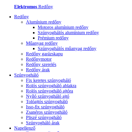
Elektromos
Redőny
Redőny
Alumínium redőny
Motoros alumínium redőny
Szúnyoghálós alumínium redőny
Prémium redőny
Műanyag redőny
Szúnyoghálós műanyag redőny
Redőny garázskapu
Redőnymotor
Redőny szerelés
Redőny árak
Szúnyogháló
Fix keretes szúnyogháló
Rolós szúnyogháló ablakra
Rolós szúnyogháló ajtóra
Nyíló szúnyogháló ajtó
Tolóajtós szúnyogháló
Isso-fix szúnyogháló
Zsanéros szúnyogháló
Pliszé szúnyogháló
Szúnyogháló árak
Napellenző