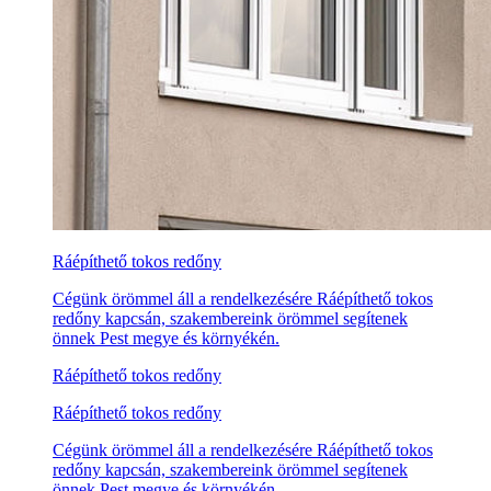
Ráépíthető tokos redőny
Cégünk örömmel áll a rendelkezésére Ráépíthető tokos
redőny kapcsán, szakembereink örömmel segítenek
önnek Pest megye és környékén.
Ráépíthető tokos redőny
Ráépíthető tokos redőny
Cégünk örömmel áll a rendelkezésére Ráépíthető tokos
redőny kapcsán, szakembereink örömmel segítenek
önnek Pest megye és környékén.