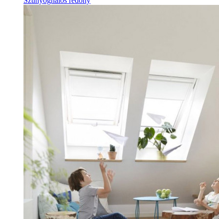
Szúnyoghálós redőny