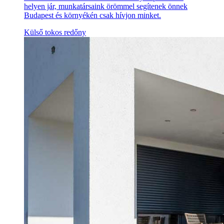
helyen jár, munkatársaink örömmel segítenek önnek
Budapest és környékén csak hívjon minket.
Külső tokos redőny