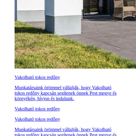
Vakolható tokos redőny
Munkatársaink örömmel vállalják, hogy Vakolható
tokos redőny kapcsán segítenek önnek Pest megye és
környékén, hívjon és indulunk.
Vakolható tokos redőny
Vakolható tokos redőny
Munkatársaink örömmel vállalják, hogy Vakolható
tokos redőny kapcsán segítenek önnek Pest megye és