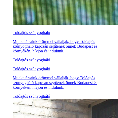
Tolóajtós szúnyogháló
Munkatársaink örömmel vállalják, hogy Tolóajtós
szúnyogháló kapcsán segítenek önnek Budapest és
környékén, hívjon és indulunk.
Tolóajtós szúnyogháló
Tolóajtós szúnyogháló
Munkatársaink örömmel vállalják, hogy Tolóajtós
szúnyogháló kapcsán segítenek önnek Budapest és
környékén, hívjon és indulunk.
Tolóajtós szúnyogháló