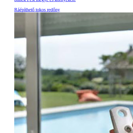
Ráépíthető tokos redőny