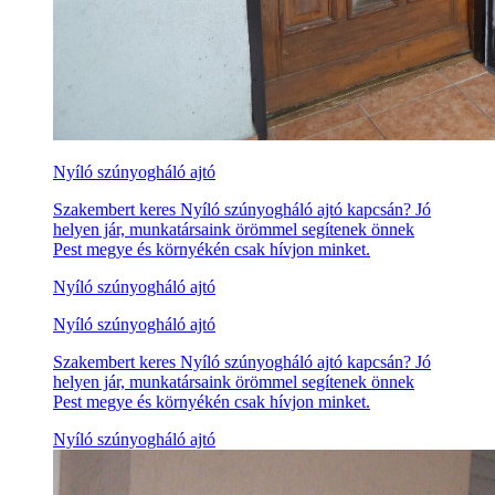
Nyíló szúnyogháló ajtó
Szakembert keres Nyíló szúnyogháló ajtó kapcsán? Jó
helyen jár, munkatársaink örömmel segítenek önnek
Pest megye és környékén csak hívjon minket.
Nyíló szúnyogháló ajtó
Nyíló szúnyogháló ajtó
Szakembert keres Nyíló szúnyogháló ajtó kapcsán? Jó
helyen jár, munkatársaink örömmel segítenek önnek
Pest megye és környékén csak hívjon minket.
Nyíló szúnyogháló ajtó