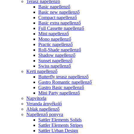
Terasz napellenző
Basic napellenző
Basic new napellenző
Compact napellenző
Basic extra napellenző
Full Cassette napellenző
Mini napellenző
Mono napellenző
Practic napellenző
Roll-Shade napellenző
Shadow napellenző
Sunset napellenző
Swiss napellenző
Kerti napellenző
Butterfly terasz napellenző
Gastro Romantic napellenző
Gastro Basic napellenző
Mini Party napellenző
Napvitorla
Veranda árnyékoló
Ablak napellenző
Napellenző ponyva
Sattler Elements Solids
Sattler Elements Stripes
Sattler Urban Design