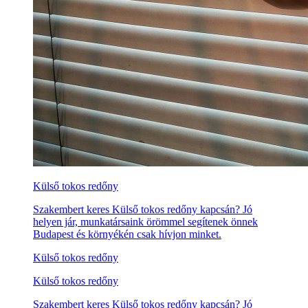
Külső tokos redőny
Szakembert keres Külső tokos redőny kapcsán? Jó
helyen jár, munkatársaink örömmel segítenek önnek
Budapest és környékén csak hívjon minket.
Külső tokos redőny
Külső tokos redőny
Szakembert keres Külső tokos redőny kapcsán? Jó