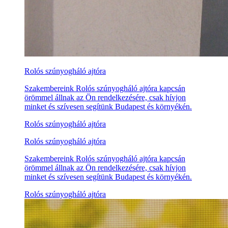
Rolós szúnyogháló ajtóra
Szakembereink Rolós szúnyogháló ajtóra kapcsán
örömmel állnak az Ön rendelkezésére, csak hívjon
minket és szívesen segítünk Budapest és környékén.
Rolós szúnyogháló ajtóra
Rolós szúnyogháló ajtóra
Szakembereink Rolós szúnyogháló ajtóra kapcsán
örömmel állnak az Ön rendelkezésére, csak hívjon
minket és szívesen segítünk Budapest és környékén.
Rolós szúnyogháló ajtóra