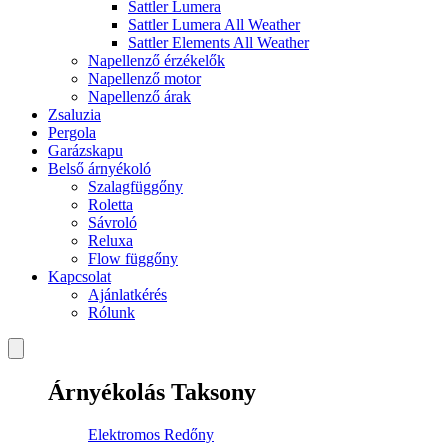
Sattler Lumera
Sattler Lumera All Weather
Sattler Elements All Weather
Napellenző érzékelők
Napellenző motor
Napellenző árak
Zsaluzia
Pergola
Garázskapu
Belső árnyékoló
Szalagfüggőny
Roletta
Sávroló
Reluxa
Flow függőny
Kapcsolat
Ajánlatkérés
Rólunk
Árnyékolás Taksony
Elektromos Redőny