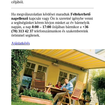
céljából.
Ha megválaszolatlan kérdései maradtak
Feltekerhető
napellenző
kapcsán vagy Ön is szeretné igénybe venni
a segítségünket kérem hívjon minket az év bármelyik
napján, a nap
8:00 – 17:00
órájában bármikor a
+36
(70) 313 42 37
telefonszámunkon és szakembereink
örömmel segítenek.
Ajánlatkérés