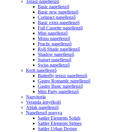
Terasz napellenző
Basic napellenző
Basic new napellenző
Compact napellenző
Basic extra napellenző
Full Cassette napellenző
Mini napellenző
Mono napellenző
Practic napellenző
Roll-Shade napellenző
Shadow napellenző
Sunset napellenző
Swiss napellenző
Kerti napellenző
Butterfly terasz napellenző
Gastro Romantic napellenző
Gastro Basic napellenző
Mini Party napellenző
Napvitorla
Veranda árnyékoló
Ablak napellenző
Napellenző ponyva
Sattler Elements Solids
Sattler Elements Stripes
Sattler Urban Design