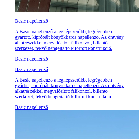
Basic napellenző
A Basic napellenző a legnépszerűbb, legrégebben
gyártott, kipróbált könyökkaros napellenző. Az öntvény
alkatrészekkel megvalósított falikonzol, billentő
szerkezet, fekvő hengertartó kiforrott konstrukció.
Basic napellenző
Basic napellenző
A Basic napellenző a legnépszerűbb, legrégebben
gyártott, kipróbált könyökkaros napellenző. Az öntvény
alkatrészekkel megvalósított falikonzol, billentő
szerkezet, fekvő hengertartó kiforrott konstrukció.
Basic napellenző