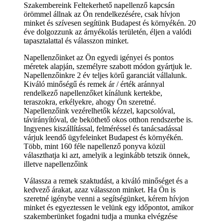
Szakembereink Feltekerhető napellenző kapcsán
örömmel állnak az Ön rendelkezésére, csak hívjon
minket és szívesen segítünk Budapest és környékén. 20
éve dolgozzunk az árnyékolás területén, éljen a valódi
tapasztalattal és válasszon minket.
Napellenzőinket az Ön egyedi igényei és pontos
méretek alapján, személyre szabott módon gyártjuk le.
Napellenzőinkre 2 év teljes körű garanciát vállalunk.
Kiváló minőségű és remek ár / érték aránnyal
rendelkező napellenzőket kínálunk kertekbe,
teraszokra, erkélyekre, ahogy Ön szeretné.
Napellenzőink vezérelhetők kézzel, kapcsolóval,
távirányítóval, de beköthető okos otthon rendszerbe is.
Ingyenes kiszállítással, felméréssel és tanácsadással
várjuk leendő ügyfeleinket Budapest és környékén.
Több, mint 160 féle napellenző ponyva közül
választhatja ki azt, amelyik a leginkább tetszik önnek,
illetve napellenzőink
Válassza a remek szaktudást, a kiváló minőséget és a
kedvező árakat, azaz válasszon minket. Ha Ön is
szeretné igénybe venni a segítségünket, kérem hívjon
minket és egyeztessen le velünk egy időpontot, amikor
szakemberünket fogadni tudja a munka elvégzése