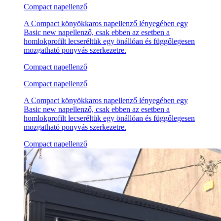
Compact napellenző
A Compact könyökkaros napellenző lényegében egy
Basic new napellenző, csak ebben az esetben a
homlokprofilt lecseréltük egy önállóan és függőlegesen
mozgatható ponyvás szerkezetre.
Compact napellenző
Compact napellenző
A Compact könyökkaros napellenző lényegében egy
Basic new napellenző, csak ebben az esetben a
homlokprofilt lecseréltük egy önállóan és függőlegesen
mozgatható ponyvás szerkezetre.
Compact napellenző