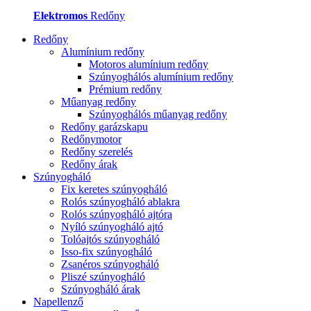
Elektromos
Redőny
Redőny
Alumínium redőny
Motoros alumínium redőny
Szúnyoghálós alumínium redőny
Prémium redőny
Műanyag redőny
Szúnyoghálós műanyag redőny
Redőny garázskapu
Redőnymotor
Redőny szerelés
Redőny árak
Szúnyogháló
Fix keretes szúnyogháló
Rolós szúnyogháló ablakra
Rolós szúnyogháló ajtóra
Nyíló szúnyogháló ajtó
Tolóajtós szúnyogháló
Isso-fix szúnyogháló
Zsanéros szúnyogháló
Pliszé szúnyogháló
Szúnyogháló árak
Napellenző