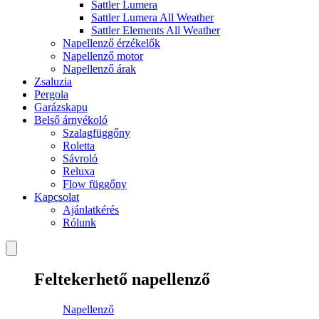
Sattler Lumera
Sattler Lumera All Weather
Sattler Elements All Weather
Napellenző érzékelők
Napellenző motor
Napellenző árak
Zsaluzia
Pergola
Garázskapu
Belső árnyékoló
Szalagfüggőny
Roletta
Sávroló
Reluxa
Flow függőny
Kapcsolat
Ajánlatkérés
Rólunk
Feltekerhető napellenző
Napellenző