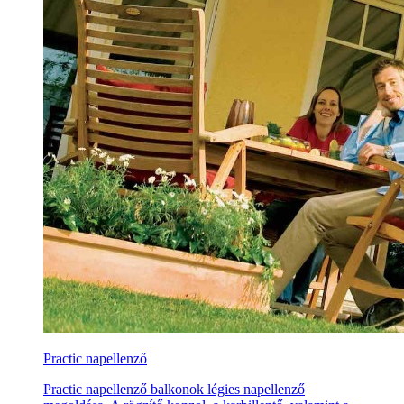
Practic napellenző
Practic napellenző balkonok légies napellenző