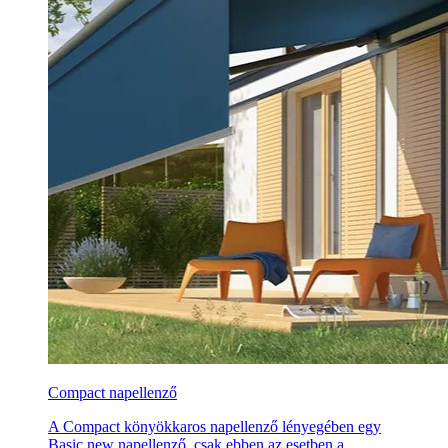
Compact napellenző
A Compact könyökkaros napellenző lényegében egy
Basic new napellenző, csak ebben az esetben a