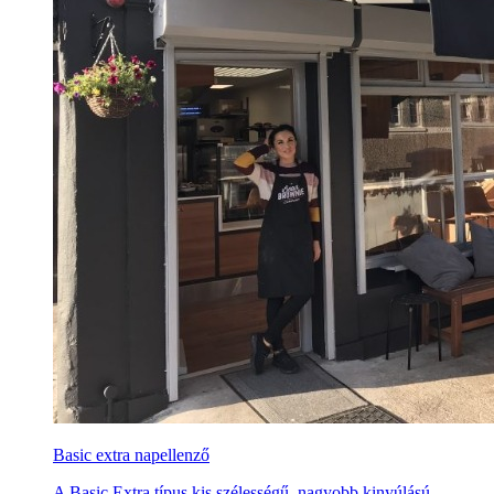
Basic extra napellenző
A Basic Extra típus kis szélességű, nagyobb kinyúlású