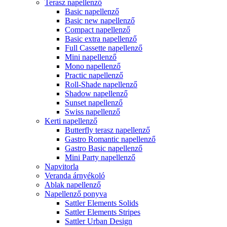
Terasz napellenző
Basic napellenző
Basic new napellenző
Compact napellenző
Basic extra napellenző
Full Cassette napellenző
Mini napellenző
Mono napellenző
Practic napellenző
Roll-Shade napellenző
Shadow napellenző
Sunset napellenző
Swiss napellenző
Kerti napellenző
Butterfly terasz napellenző
Gastro Romantic napellenző
Gastro Basic napellenző
Mini Party napellenző
Napvitorla
Veranda árnyékoló
Ablak napellenző
Napellenző ponyva
Sattler Elements Solids
Sattler Elements Stripes
Sattler Urban Design