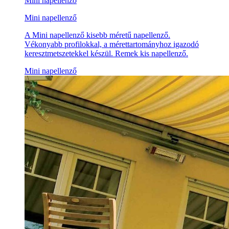
Mini napellenző
Mini napellenző
A Mini napellenző kisebb méretű napellenző.
Vékonyabb profilokkal, a mérettartományhoz igazodó
keresztmetszetekkel készül. Remek kis napellenző.
Mini napellenző