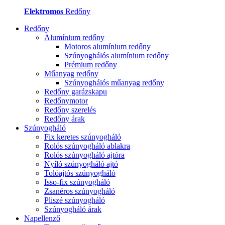
Elektromos
Redőny
Redőny
Alumínium redőny
Motoros alumínium redőny
Szúnyoghálós alumínium redőny
Prémium redőny
Műanyag redőny
Szúnyoghálós műanyag redőny
Redőny garázskapu
Redőnymotor
Redőny szerelés
Redőny árak
Szúnyogháló
Fix keretes szúnyogháló
Rolós szúnyogháló ablakra
Rolós szúnyogháló ajtóra
Nyíló szúnyogháló ajtó
Tolóajtós szúnyogháló
Isso-fix szúnyogháló
Zsanéros szúnyogháló
Pliszé szúnyogháló
Szúnyogháló árak
Napellenző