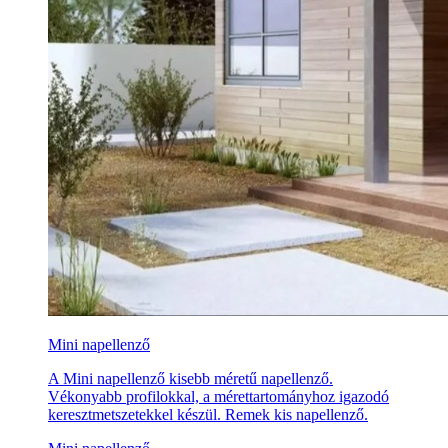
Mini napellenző
A Mini napellenző kisebb méretű napellenző.
Vékonyabb profilokkal, a mérettartományhoz igazodó
keresztmetszetekkel készül. Remek kis napellenző.