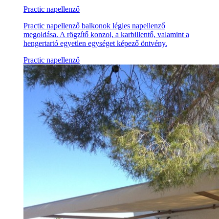
Practic napellenző
Practic napellenző balkonok légies napellenző
megoldása. A rögzítő konzol, a karbillentő, valamint a
hengertartó egyetlen egységet képező öntvény.
Practic napellenző