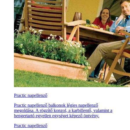
Practic napellenző
Practic napellenző balkonok légies napellenző
megoldása. A rögzítő konzol, a karbillentő, valamint a
hengertartó egyetlen egységet képező öntvény.
Practic napellenző