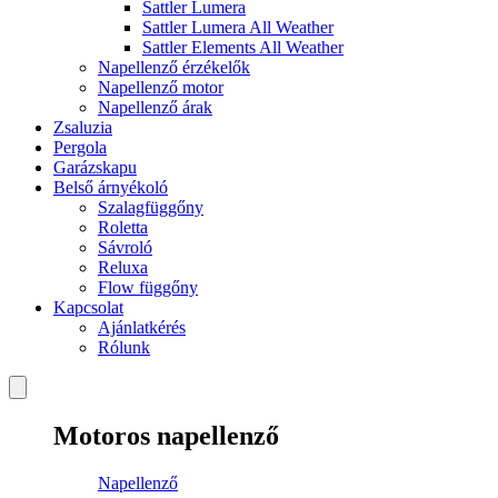
Sattler Lumera
Sattler Lumera All Weather
Sattler Elements All Weather
Napellenző érzékelők
Napellenző motor
Napellenző árak
Zsaluzia
Pergola
Garázskapu
Belső árnyékoló
Szalagfüggőny
Roletta
Sávroló
Reluxa
Flow függőny
Kapcsolat
Ajánlatkérés
Rólunk
Motoros napellenző
Napellenző