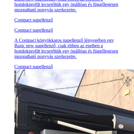
homlokprofilt lecseréltük egy önállóan és függőlegesen
mozgatható ponyvás szerkezetre.
Compact napellenző
Compact napellenző
A Compact könyökkaros napellenző lényegében egy
Basic new napellenző, csak ebben az esetben a
homlokprofilt lecseréltük egy önállóan és függőlegesen
mozgatható ponyvás szerkezetre.
Compact napellenző