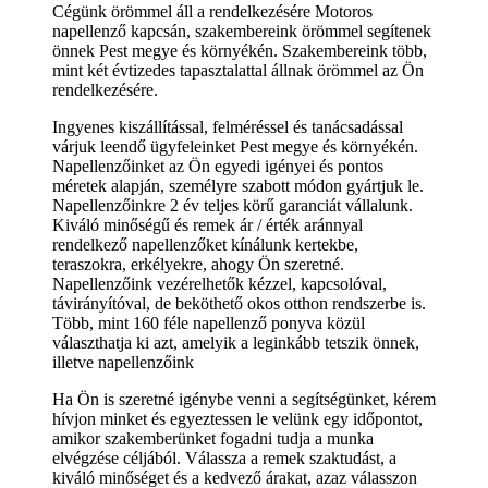
Cégünk örömmel áll a rendelkezésére Motoros
napellenző kapcsán, szakembereink örömmel segítenek
önnek Pest megye és környékén. Szakembereink több,
mint két évtizedes tapasztalattal állnak örömmel az Ön
rendelkezésére.
Ingyenes kiszállítással, felméréssel és tanácsadással
várjuk leendő ügyfeleinket Pest megye és környékén.
Napellenzőinket az Ön egyedi igényei és pontos
méretek alapján, személyre szabott módon gyártjuk le.
Napellenzőinkre 2 év teljes körű garanciát vállalunk.
Kiváló minőségű és remek ár / érték aránnyal
rendelkező napellenzőket kínálunk kertekbe,
teraszokra, erkélyekre, ahogy Ön szeretné.
Napellenzőink vezérelhetők kézzel, kapcsolóval,
távirányítóval, de beköthető okos otthon rendszerbe is.
Több, mint 160 féle napellenző ponyva közül
választhatja ki azt, amelyik a leginkább tetszik önnek,
illetve napellenzőink
Ha Ön is szeretné igénybe venni a segítségünket, kérem
hívjon minket és egyeztessen le velünk egy időpontot,
amikor szakemberünket fogadni tudja a munka
elvégzése céljából. Válassza a remek szaktudást, a
kiváló minőséget és a kedvező árakat, azaz válasszon