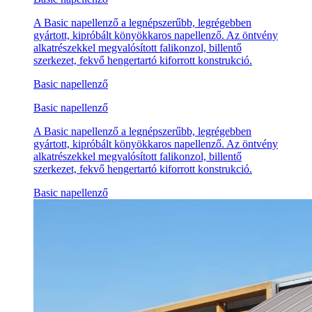
A Basic napellenző a legnépszerűbb, legrégebben
gyártott, kipróbált könyökkaros napellenző. Az öntvény
alkatrészekkel megvalósított falikonzol, billentő
szerkezet, fekvő hengertartó kiforrott konstrukció.
Basic napellenző
Basic napellenző
A Basic napellenző a legnépszerűbb, legrégebben
gyártott, kipróbált könyökkaros napellenző. Az öntvény
alkatrészekkel megvalósított falikonzol, billentő
szerkezet, fekvő hengertartó kiforrott konstrukció.
Basic napellenző