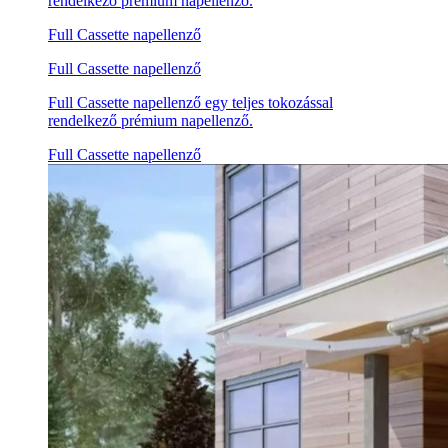
rendelkező prémium napellenző.
Full Cassette napellenző
Full Cassette napellenző
Full Cassette napellenző egy teljes tokozással
rendelkező prémium napellenző.
Full Cassette napellenző