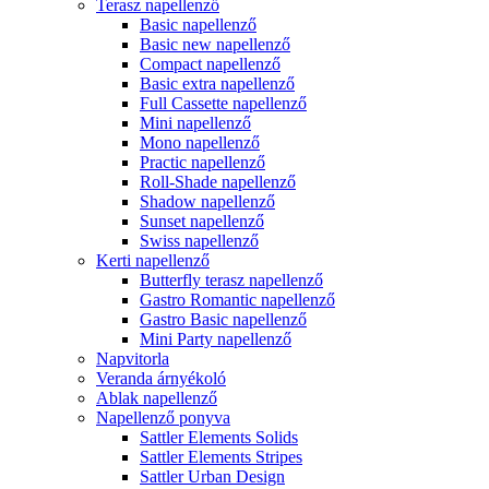
Terasz napellenző
Basic napellenző
Basic new napellenző
Compact napellenző
Basic extra napellenző
Full Cassette napellenző
Mini napellenző
Mono napellenző
Practic napellenző
Roll-Shade napellenző
Shadow napellenző
Sunset napellenző
Swiss napellenző
Kerti napellenző
Butterfly terasz napellenző
Gastro Romantic napellenző
Gastro Basic napellenző
Mini Party napellenző
Napvitorla
Veranda árnyékoló
Ablak napellenző
Napellenző ponyva
Sattler Elements Solids
Sattler Elements Stripes
Sattler Urban Design