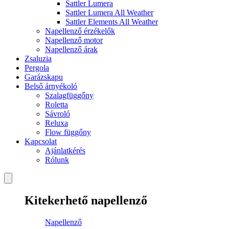
Sattler Lumera
Sattler Lumera All Weather
Sattler Elements All Weather
Napellenző érzékelők
Napellenző motor
Napellenző árak
Zsaluzia
Pergola
Garázskapu
Belső árnyékoló
Szalagfüggőny
Roletta
Sávroló
Reluxa
Flow függőny
Kapcsolat
Ajánlatkérés
Rólunk
Kitekerhető napellenző
Napellenző