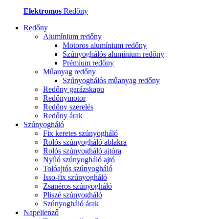
Elektromos
Redőny
Redőny
Alumínium redőny
Motoros alumínium redőny
Szúnyoghálós alumínium redőny
Prémium redőny
Műanyag redőny
Szúnyoghálós műanyag redőny
Redőny garázskapu
Redőnymotor
Redőny szerelés
Redőny árak
Szúnyogháló
Fix keretes szúnyogháló
Rolós szúnyogháló ablakra
Rolós szúnyogháló ajtóra
Nyíló szúnyogháló ajtó
Tolóajtós szúnyogháló
Isso-fix szúnyogháló
Zsanéros szúnyogháló
Pliszé szúnyogháló
Szúnyogháló árak
Napellenző