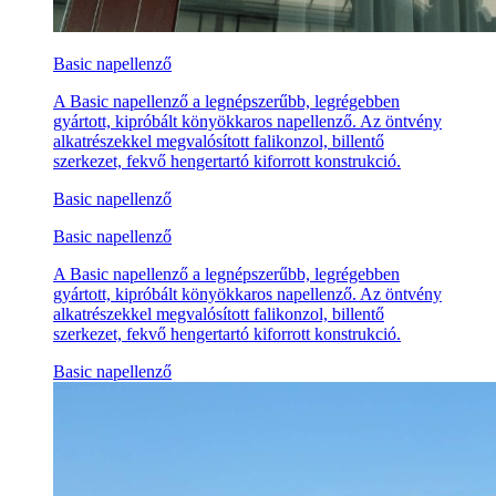
Basic napellenző
A Basic napellenző a legnépszerűbb, legrégebben
gyártott, kipróbált könyökkaros napellenző. Az öntvény
alkatrészekkel megvalósított falikonzol, billentő
szerkezet, fekvő hengertartó kiforrott konstrukció.
Basic napellenző
Basic napellenző
A Basic napellenző a legnépszerűbb, legrégebben
gyártott, kipróbált könyökkaros napellenző. Az öntvény
alkatrészekkel megvalósított falikonzol, billentő
szerkezet, fekvő hengertartó kiforrott konstrukció.
Basic napellenző