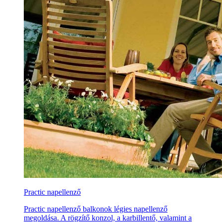
Practic napellenző
Practic napellenző balkonok légies napellenző
megoldása. A rögzítő konzol, a karbillentő, valamint a