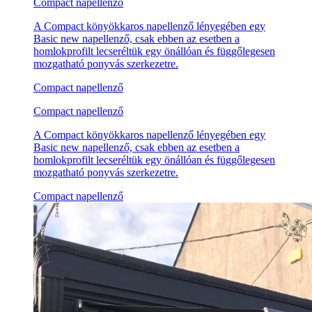
Compact napellenző
A Compact könyökkaros napellenző lényegében egy
Basic new napellenző, csak ebben az esetben a
homlokprofilt lecseréltük egy önállóan és függőlegesen
mozgatható ponyvás szerkezetre.
Compact napellenző
Compact napellenző
A Compact könyökkaros napellenző lényegében egy
Basic new napellenző, csak ebben az esetben a
homlokprofilt lecseréltük egy önállóan és függőlegesen
mozgatható ponyvás szerkezetre.
Compact napellenző