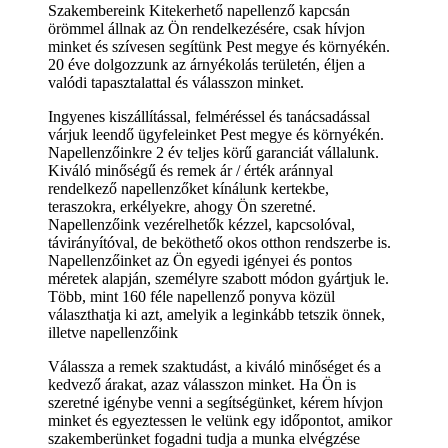
Szakembereink Kitekerhető napellenző kapcsán
örömmel állnak az Ön rendelkezésére, csak hívjon
minket és szívesen segítünk Pest megye és környékén.
20 éve dolgozzunk az árnyékolás területén, éljen a
valódi tapasztalattal és válasszon minket.
Ingyenes kiszállítással, felméréssel és tanácsadással
várjuk leendő ügyfeleinket Pest megye és környékén.
Napellenzőinkre 2 év teljes körű garanciát vállalunk.
Kiváló minőségű és remek ár / érték aránnyal
rendelkező napellenzőket kínálunk kertekbe,
teraszokra, erkélyekre, ahogy Ön szeretné.
Napellenzőink vezérelhetők kézzel, kapcsolóval,
távirányítóval, de beköthető okos otthon rendszerbe is.
Napellenzőinket az Ön egyedi igényei és pontos
méretek alapján, személyre szabott módon gyártjuk le.
Több, mint 160 féle napellenző ponyva közül
választhatja ki azt, amelyik a leginkább tetszik önnek,
illetve napellenzőink
Válassza a remek szaktudást, a kiváló minőséget és a
kedvező árakat, azaz válasszon minket. Ha Ön is
szeretné igénybe venni a segítségünket, kérem hívjon
minket és egyeztessen le velünk egy időpontot, amikor
szakemberünket fogadni tudja a munka elvégzése