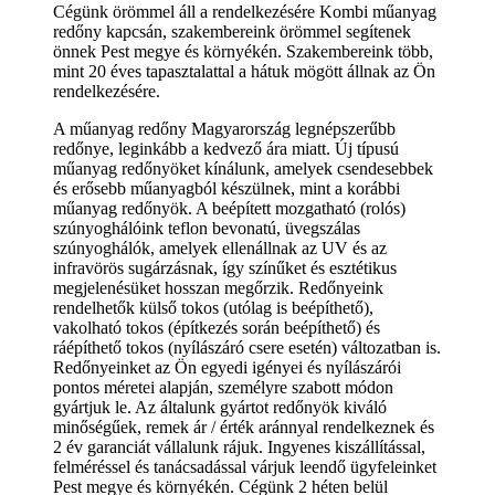
Cégünk örömmel áll a rendelkezésére Kombi műanyag
redőny kapcsán, szakembereink örömmel segítenek
önnek Pest megye és környékén. Szakembereink több,
mint 20 éves tapasztalattal a hátuk mögött állnak az Ön
rendelkezésére.
A műanyag redőny Magyarország legnépszerűbb
redőnye, leginkább a kedvező ára miatt. Új típusú
műanyag redőnyöket kínálunk, amelyek csendesebbek
és erősebb műanyagból készülnek, mint a korábbi
műanyag redőnyök. A beépített mozgatható (rolós)
szúnyoghálóink teflon bevonatú, üvegszálas
szúnyoghálók, amelyek ellenállnak az UV és az
infravörös sugárzásnak, így színűket és esztétikus
megjelenésüket hosszan megőrzik. Redőnyeink
rendelhetők külső tokos (utólag is beépíthető),
vakolható tokos (építkezés során beépíthető) és
ráépíthető tokos (nyílászáró csere esetén) változatban is.
Redőnyeinket az Ön egyedi igényei és nyílászárói
pontos méretei alapján, személyre szabott módon
gyártjuk le. Az általunk gyártot redőnyök kiváló
minőségűek, remek ár / érték aránnyal rendelkeznek és
2 év garanciát vállalunk rájuk. Ingyenes kiszállítással,
felméréssel és tanácsadással várjuk leendő ügyfeleinket
Pest megye és környékén. Cégünk 2 héten belül