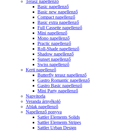
Terasz napellenző
Basic napellenző
Basic new napellenző
Compact napellenző
Basic extra napellenző
Full Cassette napellenző
Mini napellenző
Mono napellenző
Practic napellenző
Roll-Shade napellenző
Shadow napellenző
Sunset napellenző
Swiss napellenző
Kerti napellenző
Butterfly terasz napellenző
Gastro Romantic napellenző
Gastro Basic napellenző
Mini Party napellenző
Napvitorla
Veranda árnyékoló
Ablak napellenző
Napellenző ponyva
Sattler Elements Solids
Sattler Elements Stripes
Sattler Urban Design