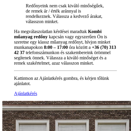
Redőnyeink nem csak kiváló minőségűek,
de remek ár / érték aránnyal is
rendelkeznek. Válassza a kedvező árakat,
válasszon minket.
Ha megválaszolatlan kérdései maradtak
Kombi
műanyag redőny
kapcsán vagy egyszerűen Ön is
szeretne egy klassz műanyag redőnyt, hívjon minket
munkanapokon
8:00 – 17:00
óra között a
+36 (70) 313
42 37
telefonszámunkon és szakembereink örömmel
segítenek önnek. Válassza a kiváló minőséget és a
remek szakértelmet, azaz válasszon minket.
Kattintson az Ajánlatkérés gombra, és kérjen tőlünk
ajánlatot.
Ajánlatkérés