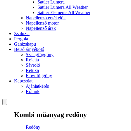
Sattler Lumera
Sattler Lumera All Weather
Sattler Elements All Weather
Napellenző érzékelők
Napellenző motor
Napellenző árak
Zsaluzia
Pergola
Garázskapu
Belső árnyékoló
Szalagfüggőny
Roletta
Sávroló
Reluxa
Flow függőny
Kapcsolat
Ajánlatkérés
Rólunk
Kombi műanyag redőny
Redőny