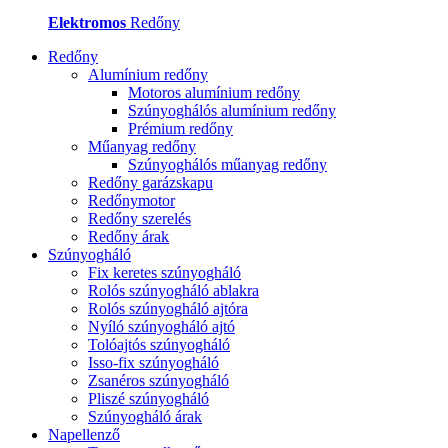
Elektromos
Redőny
Redőny
Alumínium redőny
Motoros alumínium redőny
Szúnyoghálós alumínium redőny
Prémium redőny
Műanyag redőny
Szúnyoghálós műanyag redőny
Redőny garázskapu
Redőnymotor
Redőny szerelés
Redőny árak
Szúnyogháló
Fix keretes szúnyogháló
Rolós szúnyogháló ablakra
Rolós szúnyogháló ajtóra
Nyíló szúnyogháló ajtó
Tolóajtós szúnyogháló
Isso-fix szúnyogháló
Zsanéros szúnyogháló
Pliszé szúnyogháló
Szúnyogháló árak
Napellenző