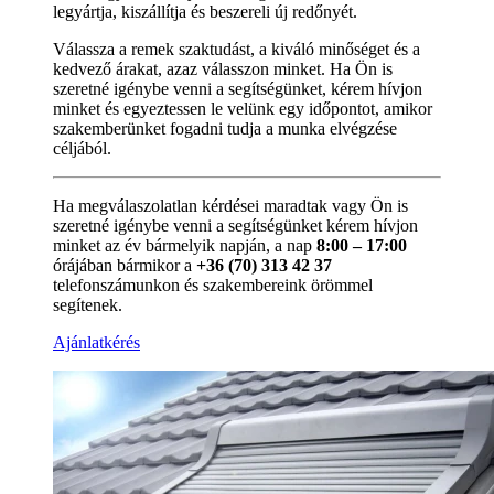
legyártja, kiszállítja és beszereli új redőnyét.
Válassza a remek szaktudást, a kiváló minőséget és a
kedvező árakat, azaz válasszon minket. Ha Ön is
szeretné igénybe venni a segítségünket, kérem hívjon
minket és egyeztessen le velünk egy időpontot, amikor
szakemberünket fogadni tudja a munka elvégzése
céljából.
Ha megválaszolatlan kérdései maradtak vagy Ön is
szeretné igénybe venni a segítségünket kérem hívjon
minket az év bármelyik napján, a nap
8:00 – 17:00
órájában bármikor a
+36 (70) 313 42 37
telefonszámunkon és szakembereink örömmel
segítenek.
Ajánlatkérés