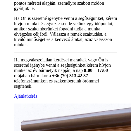
pontos méretei alapján, személyre szabott módon
gyártjuk le.
Ha Ön is szeretné igénybe venni a segítségünket, kérem
hívjon minket és egyeztessen le velünk egy időpontot,
amikor szakemberünket fogadni tudja a munka
elvégzése céljából. Válassza a remek szaktudást, a
kiváló minőséget és a kedvező árakat, azaz válasszon
minket.
Ha megválaszolatlan kérdései maradtak vagy Ön is
szeretné igénybe venni a segítségünket kérem hívjon
minket az év bármelyik napján, a nap
8:00 – 17:00
órájában bármikor a
+36 (70) 313 42 37
telefonszámunkon és szakembereink örömmel
segítenek.
Ajánlatkérés