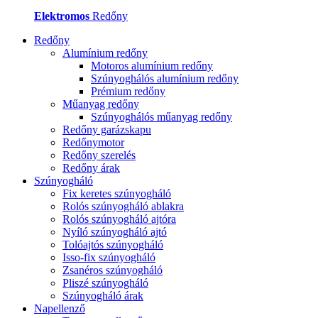
Elektromos
Redőny
Redőny
Alumínium redőny
Motoros alumínium redőny
Szúnyoghálós alumínium redőny
Prémium redőny
Műanyag redőny
Szúnyoghálós műanyag redőny
Redőny garázskapu
Redőnymotor
Redőny szerelés
Redőny árak
Szúnyogháló
Fix keretes szúnyogháló
Rolós szúnyogháló ablakra
Rolós szúnyogháló ajtóra
Nyíló szúnyogháló ajtó
Tolóajtós szúnyogháló
Isso-fix szúnyogháló
Zsanéros szúnyogháló
Pliszé szúnyogháló
Szúnyogháló árak
Napellenző