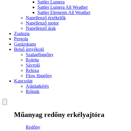
Sattler Lumera
Sattler Lumera All Weather
Sattler Elements All Weather
Napellenző érzékelők
Napellenző motor
Napellenző árak
Zsaluzia
Pergola
Garázskapu
Belső árnyékoló
Szalagfüggőny
Roletta
Sávroló
Reluxa
Flow függőny
Kapcsolat
Ajánlatkérés
Rólunk
Műanyag redőny erkélyajtóra
Redőny