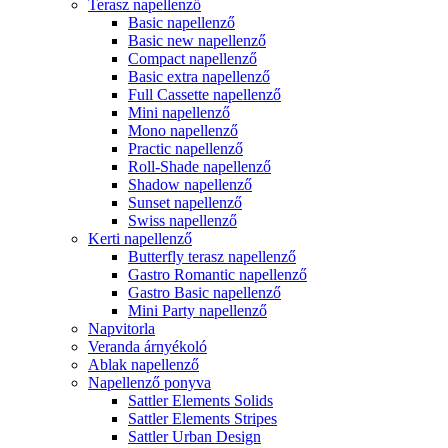
Terasz napellenző
Basic napellenző
Basic new napellenző
Compact napellenző
Basic extra napellenző
Full Cassette napellenző
Mini napellenző
Mono napellenző
Practic napellenző
Roll-Shade napellenző
Shadow napellenző
Sunset napellenző
Swiss napellenző
Kerti napellenző
Butterfly terasz napellenző
Gastro Romantic napellenző
Gastro Basic napellenző
Mini Party napellenző
Napvitorla
Veranda árnyékoló
Ablak napellenző
Napellenző ponyva
Sattler Elements Solids
Sattler Elements Stripes
Sattler Urban Design