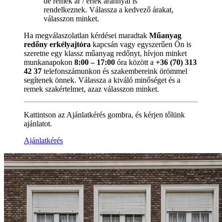
de remek ár / érték aránnyal is
rendelkeznek. Válassza a kedvező árakat,
válasszon minket.
Ha megválaszolatlan kérdései maradtak
Műanyag
redőny erkélyajtóra
kapcsán vagy egyszerűen Ön is
szeretne egy klassz műanyag redőnyt, hívjon minket
munkanapokon
8:00 – 17:00
óra között a
+36 (70) 313
42 37
telefonszámunkon és szakembereink örömmel
segítenek önnek. Válassza a kiváló minőséget és a
remek szakértelmet, azaz válasszon minket.
Kattintson az Ajánlatkérés gombra, és kérjen tőlünk
ajánlatot.
Ajánlatkérés