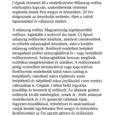
Cégünk örömmel áll a rendelkezésére Műanyag redőny
erkélyajtóra kapcsán, szakembereink örömmel
segítenek önnek Pest megye és környékén. 20 éve
dolgozzunk az árnyékolás területén, éljen a valódi
tapasztalattal és válasszon minket.
A műanyag redőny Magyarország legnépszerűbb
redőnye, leginkább a kedvező ára miatt. Új típusú
műanyag redőnyöket kínálunk, amelyek csendesebbek
és erősebb műanyagból készülnek, mint a korábbi
műanyag redőnyök. Redőnyét rendelheti beépített
mozgatható (rolós) szúnyoghálóval és / vagy beépíthető
redőnymotorral. Szúnyoghálóink hosszan megőrzik
esztétikus megjelenésüket és színűket. A redőnymotort
pedig vezérelheti távirányítóval vagy kapcsolóval.
Redőnyeink rendelhetők külső tokos (utólag is
beépíthető), vakolható tokos (építkezés során
beépíthető) és ráépíthető tokos (nyílászáró csere esetén)
változatban is. Cégünk 2 héten belül legyártja,
kiszállítja és beszereli új redőnyét. Az általunk gyártot
redőnyök kiváló minőségűek, remek ár / érték aránnyal
rendelkeznek és 2 év garanciát vállalunk rájuk.
Ingyenes kiszállítással, felméréssel és tanácsadással
várjuk leendő ügyfeleinket Pest megye és környékén.
Redőnyeinket az Ön egyedi igényei és nyílászárói