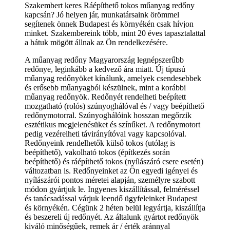
Szakembert keres Ráépíthető tokos műanyag redőny
kapcsán? Jó helyen jár, munkatársaink örömmel
segítenek önnek Budapest és környékén csak hívjon
minket. Szakembereink több, mint 20 éves tapasztalattal
a hátuk mögött állnak az Ön rendelkezésére.
A műanyag redőny Magyarország legnépszerűbb
redőnye, leginkább a kedvező ára miatt. Új típusú
műanyag redőnyöket kínálunk, amelyek csendesebbek
és erősebb műanyagból készülnek, mint a korábbi
műanyag redőnyök. Redőnyét rendelheti beépített
mozgatható (rolós) szúnyoghálóval és / vagy beépíthető
redőnymotorral. Szúnyoghálóink hosszan megőrzik
esztétikus megjelenésüket és színűket. A redőnymotort
pedig vezérelheti távirányítóval vagy kapcsolóval.
Redőnyeink rendelhetők külső tokos (utólag is
beépíthető), vakolható tokos (építkezés során
beépíthető) és ráépíthető tokos (nyílászáró csere esetén)
változatban is. Redőnyeinket az Ön egyedi igényei és
nyílászárói pontos méretei alapján, személyre szabott
módon gyártjuk le. Ingyenes kiszállítással, felméréssel
és tanácsadással várjuk leendő ügyfeleinket Budapest
és környékén. Cégünk 2 héten belül legyártja, kiszállítja
és beszereli új redőnyét. Az általunk gyártot redőnyök
kiváló minőségűek, remek ár / érték aránnyal