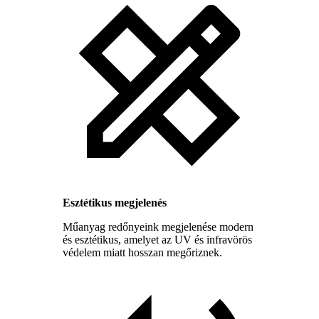
Esztétikus megjelenés
Műanyag redőnyeink megjelenése modern
és esztétikus, amelyet az UV és infravörös
védelem miatt hosszan megőriznek.