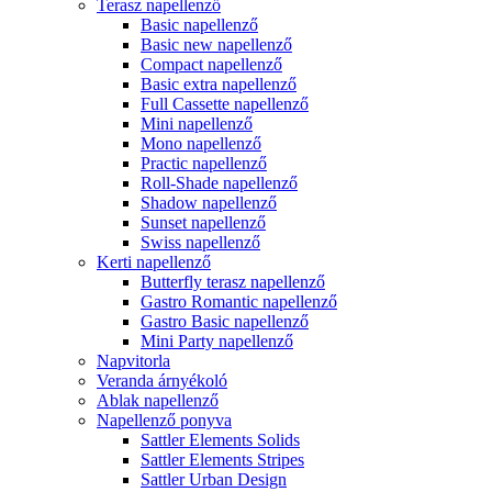
Terasz napellenző
Basic napellenző
Basic new napellenző
Compact napellenző
Basic extra napellenző
Full Cassette napellenző
Mini napellenző
Mono napellenző
Practic napellenző
Roll-Shade napellenző
Shadow napellenző
Sunset napellenző
Swiss napellenző
Kerti napellenző
Butterfly terasz napellenző
Gastro Romantic napellenző
Gastro Basic napellenző
Mini Party napellenző
Napvitorla
Veranda árnyékoló
Ablak napellenző
Napellenző ponyva
Sattler Elements Solids
Sattler Elements Stripes
Sattler Urban Design