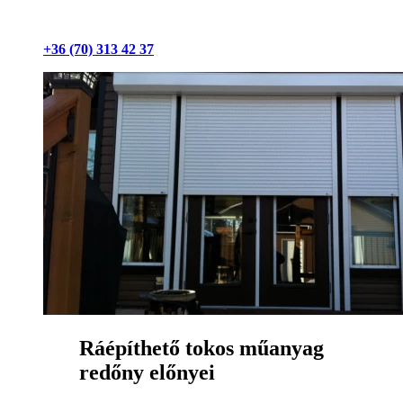
+36 (70) 313 42 37
Ráépíthető tokos műanyag
redőny előnyei