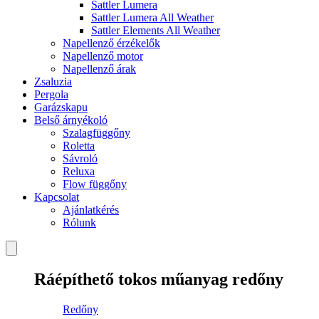
Sattler Lumera
Sattler Lumera All Weather
Sattler Elements All Weather
Napellenző érzékelők
Napellenző motor
Napellenző árak
Zsaluzia
Pergola
Garázskapu
Belső árnyékoló
Szalagfüggőny
Roletta
Sávroló
Reluxa
Flow függőny
Kapcsolat
Ajánlatkérés
Rólunk
Ráépíthető tokos műanyag redőny
Redőny