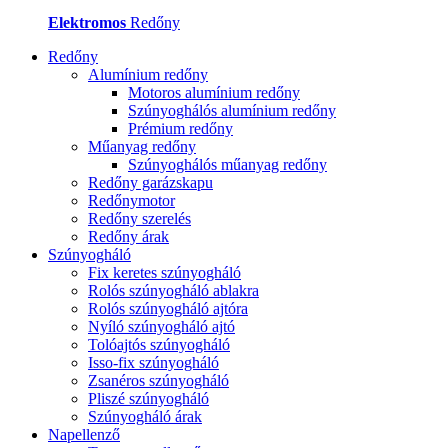
Elektromos
Redőny
Redőny
Alumínium redőny
Motoros alumínium redőny
Szúnyoghálós alumínium redőny
Prémium redőny
Műanyag redőny
Szúnyoghálós műanyag redőny
Redőny garázskapu
Redőnymotor
Redőny szerelés
Redőny árak
Szúnyogháló
Fix keretes szúnyogháló
Rolós szúnyogháló ablakra
Rolós szúnyogháló ajtóra
Nyíló szúnyogháló ajtó
Tolóajtós szúnyogháló
Isso-fix szúnyogháló
Zsanéros szúnyogháló
Pliszé szúnyogháló
Szúnyogháló árak
Napellenző