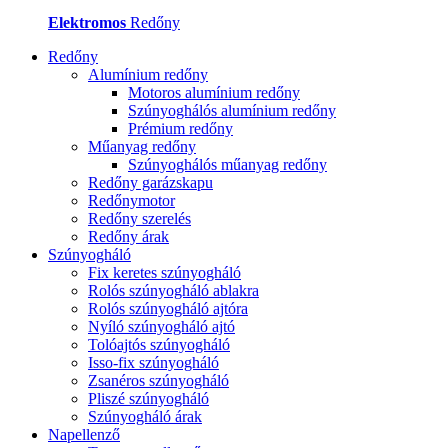
Elektromos
Redőny
Redőny
Alumínium redőny
Motoros alumínium redőny
Szúnyoghálós alumínium redőny
Prémium redőny
Műanyag redőny
Szúnyoghálós műanyag redőny
Redőny garázskapu
Redőnymotor
Redőny szerelés
Redőny árak
Szúnyogháló
Fix keretes szúnyogháló
Rolós szúnyogháló ablakra
Rolós szúnyogháló ajtóra
Nyíló szúnyogháló ajtó
Tolóajtós szúnyogháló
Isso-fix szúnyogháló
Zsanéros szúnyogháló
Pliszé szúnyogháló
Szúnyogháló árak
Napellenző