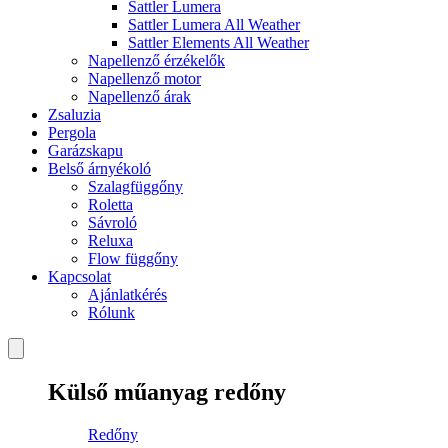
Sattler Lumera
Sattler Lumera All Weather
Sattler Elements All Weather
Napellenző érzékelők
Napellenző motor
Napellenző árak
Zsaluzia
Pergola
Garázskapu
Belső árnyékoló
Szalagfüggőny
Roletta
Sávroló
Reluxa
Flow függőny
Kapcsolat
Ajánlatkérés
Rólunk
Külső műanyag redőny
Redőny