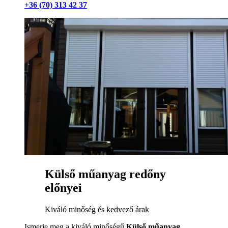
+36 (70) 313 42 37
Külső műanyag redőny
előnyei
Kiváló minőség és kedvező árak
Ismerje meg a kiváló minőségű
Külső műanyag