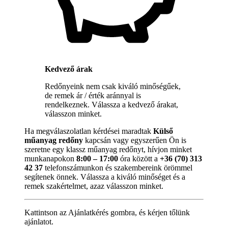
Kedvező árak
Redőnyeink nem csak kiváló minőségűek,
de remek ár / érték aránnyal is
rendelkeznek. Válassza a kedvező árakat,
válasszon minket.
Ha megválaszolatlan kérdései maradtak
Külső
műanyag redőny
kapcsán vagy egyszerűen Ön is
szeretne egy klassz műanyag redőnyt, hívjon minket
munkanapokon
8:00 – 17:00
óra között a
+36 (70) 313
42 37
telefonszámunkon és szakembereink örömmel
segítenek önnek. Válassza a kiváló minőséget és a
remek szakértelmet, azaz válasszon minket.
Kattintson az Ajánlatkérés gombra, és kérjen tőlünk
ajánlatot.