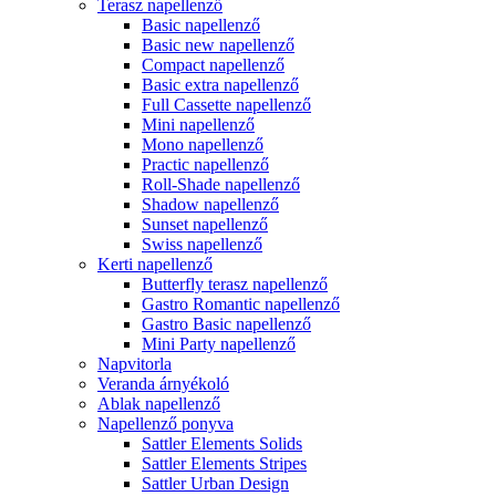
Terasz napellenző
Basic napellenző
Basic new napellenző
Compact napellenző
Basic extra napellenző
Full Cassette napellenző
Mini napellenző
Mono napellenző
Practic napellenző
Roll-Shade napellenző
Shadow napellenző
Sunset napellenző
Swiss napellenző
Kerti napellenző
Butterfly terasz napellenző
Gastro Romantic napellenző
Gastro Basic napellenző
Mini Party napellenző
Napvitorla
Veranda árnyékoló
Ablak napellenző
Napellenző ponyva
Sattler Elements Solids
Sattler Elements Stripes
Sattler Urban Design