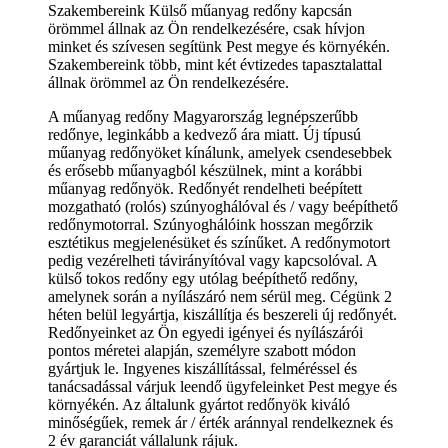
Szakembereink Külső műanyag redőny kapcsán
örömmel állnak az Ön rendelkezésére, csak hívjon
minket és szívesen segítünk Pest megye és környékén.
Szakembereink több, mint két évtizedes tapasztalattal
állnak örömmel az Ön rendelkezésére.
A műanyag redőny Magyarország legnépszerűbb
redőnye, leginkább a kedvező ára miatt. Új típusú
műanyag redőnyöket kínálunk, amelyek csendesebbek
és erősebb műanyagból készülnek, mint a korábbi
műanyag redőnyök. Redőnyét rendelheti beépített
mozgatható (rolós) szúnyoghálóval és / vagy beépíthető
redőnymotorral. Szúnyoghálóink hosszan megőrzik
esztétikus megjelenésüket és színűket. A redőnymotort
pedig vezérelheti távirányítóval vagy kapcsolóval. A
külső tokos redőny egy utólag beépíthető redőny,
amelynek során a nyílászáró nem sérül meg. Cégünk 2
héten belül legyártja, kiszállítja és beszereli új redőnyét.
Redőnyeinket az Ön egyedi igényei és nyílászárói
pontos méretei alapján, személyre szabott módon
gyártjuk le. Ingyenes kiszállítással, felméréssel és
tanácsadással várjuk leendő ügyfeleinket Pest megye és
környékén. Az általunk gyártot redőnyök kiváló
minőségűek, remek ár / érték aránnyal rendelkeznek és
2 év garanciát vállalunk rájuk.