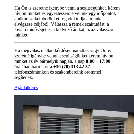
Ha Ön is szeretné igénybe venni a segítségünket, kérem
hívjon minket és egyeztessen le velünk egy időpontot,
amikor szakemberünket fogadni tudja a munka
elvégzése céljából. Válassza a remek szaktudást, a
kiváló minőséget és a kedvező árakat, azaz válasszon
minket.
Ha megválaszolatlan kérdései maradtak vagy Ön is
szeretné igénybe venni a segítségünket kérem hívjon
minket az év bármelyik napján, a nap
8:00 – 17:00
órájában bármikor a
+36 (70) 313 42 37
telefonszámunkon és szakembereink örömmel
segítenek.
Ajánlatkérés