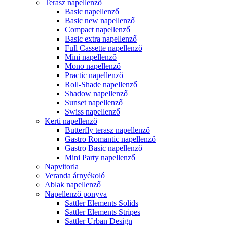
Terasz napellenző
Basic napellenző
Basic new napellenző
Compact napellenző
Basic extra napellenző
Full Cassette napellenző
Mini napellenző
Mono napellenző
Practic napellenző
Roll-Shade napellenző
Shadow napellenző
Sunset napellenző
Swiss napellenző
Kerti napellenző
Butterfly terasz napellenző
Gastro Romantic napellenző
Gastro Basic napellenző
Mini Party napellenző
Napvitorla
Veranda árnyékoló
Ablak napellenző
Napellenző ponyva
Sattler Elements Solids
Sattler Elements Stripes
Sattler Urban Design