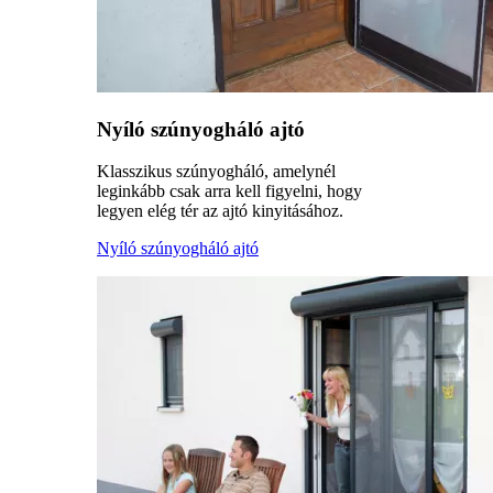
Nyíló szúnyogháló ajtó
Klasszikus szúnyogháló, amelynél
leginkább csak arra kell figyelni, hogy
legyen elég tér az ajtó kinyitásához.
Nyíló szúnyogháló ajtó