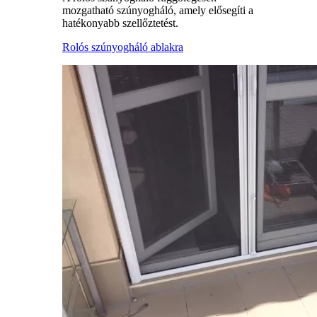
mozgatható szúnyogháló, amely elősegíti a
hatékonyabb szellőztetést.
Rolós szúnyogháló ablakra