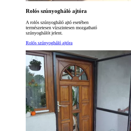
Rolós szúnyogháló ajtóra
A rolós szúnyogháló ajtó esetében
természetesen vízszintesen mozgatható
szúnyoghálót jelent.
Rolós szúnyogháló ajtóra