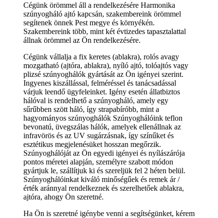
Cégünk örömmel áll a rendelkezésére Harmonika
szúnyogháló ajtó kapcsán, szakembereink örömmel
segítenek önnek Pest megye és környékén.
Szakembereink több, mint két évtizedes tapasztalattal
állnak örömmel az Ön rendelkezésére.
Cégünk vállalja a fix keretes (ablakra), rolós avagy
mozgatható (ajtóra, ablakra), nyíló ajtó, tolóajtós vagy
plizsé szúnyoghálók gyártását az Ön igényei szerint.
Ingyenes kiszállással, felméréssel és tanácsadással
várjuk leendő ügyfeleinket. Igény esetén állatbiztos
hálóval is rendelhető a szúnyogháló, amely egy
sűrűbben szött háló, így strapabíróbb, mint a
hagyományos szúnyoghálók Szúnyoghálóink teflon
bevonatú, üvegszálas hálók, amelyek ellenállnak az
infravörös és az UV sugárzásnak, így színűket és
esztétikus megjelenésüket hosszan megőrzik.
Szúnyoghálóját az Ön egyedi igényei és nyílászárója
pontos méretei alapján, személyre szabott módon
gyártjuk le, szállítjuk ki és szereljük fel 2 héten belül.
Szúnyoghálóinkat kiváló minőségűek és remek ár /
érték aránnyal rendelkeznek és szerelhetőek ablakra,
ajtóra, ahogy Ön szeretné.
Ha Ön is szeretné igénybe venni a segítségünket, kérem