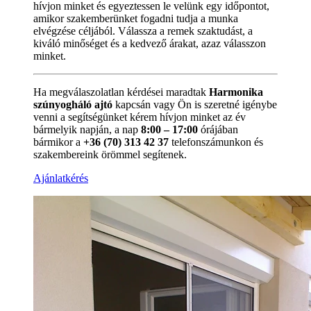
hívjon minket és egyeztessen le velünk egy időpontot,
amikor szakemberünket fogadni tudja a munka
elvégzése céljából. Válassza a remek szaktudást, a
kiváló minőséget és a kedvező árakat, azaz válasszon
minket.
Ha megválaszolatlan kérdései maradtak
Harmonika
szúnyogháló ajtó
kapcsán vagy Ön is szeretné igénybe
venni a segítségünket kérem hívjon minket az év
bármelyik napján, a nap
8:00 – 17:00
órájában
bármikor a
+36 (70) 313 42 37
telefonszámunkon és
szakembereink örömmel segítenek.
Ajánlatkérés