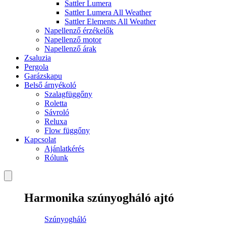
Sattler Lumera
Sattler Lumera All Weather
Sattler Elements All Weather
Napellenző érzékelők
Napellenző motor
Napellenző árak
Zsaluzia
Pergola
Garázskapu
Belső árnyékoló
Szalagfüggőny
Roletta
Sávroló
Reluxa
Flow függőny
Kapcsolat
Ajánlatkérés
Rólunk
Harmonika szúnyogháló ajtó
Szúnyogháló