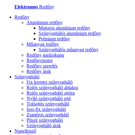
Elektromos
Redőny
Redőny
Alumínium redőny
Motoros alumínium redőny
Szúnyoghálós alumínium redőny
Prémium redőny
Műanyag redőny
Szúnyoghálós műanyag redőny
Redőny garázskapu
Redőnymotor
Redőny szerelés
Redőny árak
Szúnyogháló
Fix keretes szúnyogháló
Rolós szúnyogháló ablakra
Rolós szúnyogháló ajtóra
Nyíló szúnyogháló ajtó
Tolóajtós szúnyogháló
Isso-fix szúnyogháló
Zsanéros szúnyogháló
Pliszé szúnyogháló
Szúnyogháló árak
Napellenző