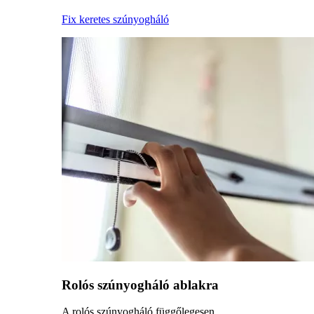
Fix keretes szúnyogháló
Rolós szúnyogháló ablakra
A rolós szúnyogháló függőlegesen