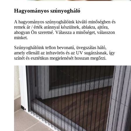
Hagyományos szúnyogháló
A hagyományos szúnyoghálóink kiváló minőségben és
remek ár / érték aránnyal készülnek, ablakra, ajtóra,
ahogyan Ön szeretné. Válassza a minőséget, válasszon
minket.
Szúnyoghálóink teflon bevonatú, üvegszálas háló,
amely ellenáll az infravörös és az UV sugárzásnak, így
színét és esztétikus megjelenését hosszan megőrzi.