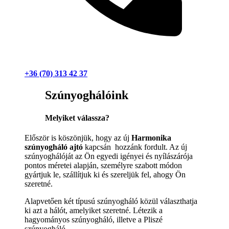
+36 (70) 313 42 37
Szúnyoghálóink
Melyiket válassza?
Először is köszönjük, hogy az új
Harmonika
szúnyogháló ajtó
kapcsán hozzánk fordult. Az új
szúnyoghálóját az Ön egyedi igényei és nyílászárója
pontos méretei alapján, személyre szabott módon
gyártjuk le, szállítjuk ki és szereljük fel, ahogy Ön
szeretné.
Alapvetően két típusú szúnyogháló közül választhatja
ki azt a hálót, amelyiket szeretné. Létezik a
hagyományos szúnyogháló, illetve a Pliszé
szúnyogháló.