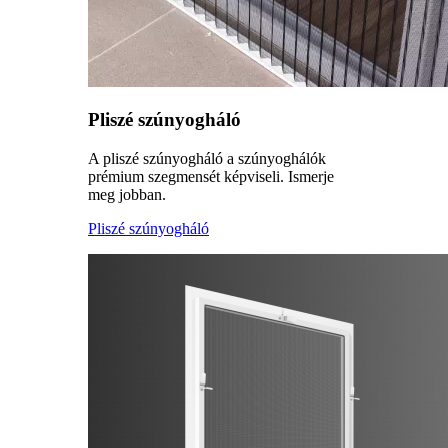
Pliszé szúnyogháló
A pliszé szúnyogháló a szúnyoghálók
prémium szegmensét képviseli. Ismerje
meg jobban.
Pliszé szúnyogháló