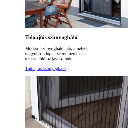
Tolóajtós szúnyogháló
Modern szúnyogháló ajtó, amelyet
nagyobb - duplaszárny méretű -
teraszajtókhoz javasolunk.
Tolóajtós szúnyogháló