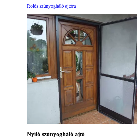
Rolós szúnyogháló ajtóra
Nyíló szúnyogháló ajtó