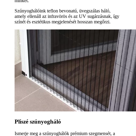
minket.
Szúnyoghálóink teflon bevonatú, üvegszálas háló,
amely ellenáll az infravörös és az UV sugárzásnak, így
színét és esztétikus megjelenését hosszan megőrzi.
Pliszé szúnyogháló
Ismerje meg a szúnyoghálók prémium szegmensét, a