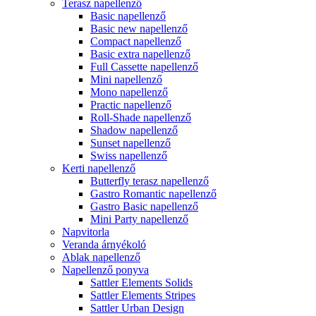
Terasz napellenző
Basic napellenző
Basic new napellenző
Compact napellenző
Basic extra napellenző
Full Cassette napellenző
Mini napellenző
Mono napellenző
Practic napellenző
Roll-Shade napellenző
Shadow napellenző
Sunset napellenző
Swiss napellenző
Kerti napellenző
Butterfly terasz napellenző
Gastro Romantic napellenző
Gastro Basic napellenző
Mini Party napellenző
Napvitorla
Veranda árnyékoló
Ablak napellenző
Napellenző ponyva
Sattler Elements Solids
Sattler Elements Stripes
Sattler Urban Design