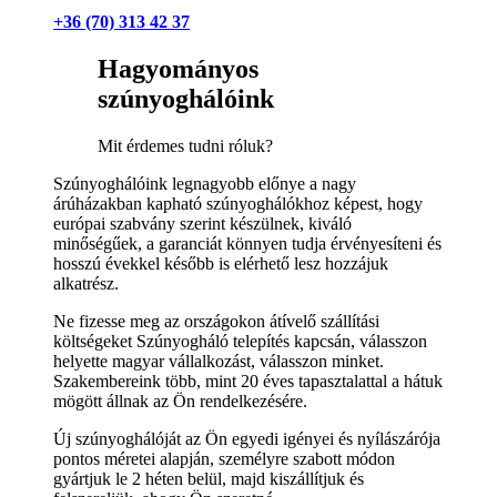
+36 (70) 313 42 37
Hagyományos
szúnyoghálóink
Mit érdemes tudni róluk?
Szúnyoghálóink legnagyobb előnye a nagy
árúházakban kapható szúnyoghálókhoz képest, hogy
európai szabvány szerint készülnek, kiváló
minőségűek, a garanciát könnyen tudja érvényesíteni és
hosszú évekkel később is elérhető lesz hozzájuk
alkatrész.
Ne fizesse meg az országokon átívelő szállítási
költségeket Szúnyogháló telepítés kapcsán, válasszon
helyette magyar vállalkozást, válasszon minket.
Szakembereink több, mint 20 éves tapasztalattal a hátuk
mögött állnak az Ön rendelkezésére.
Új szúnyoghálóját az Ön egyedi igényei és nyílászárója
pontos méretei alapján, személyre szabott módon
gyártjuk le 2 héten belül, majd kiszállítjuk és