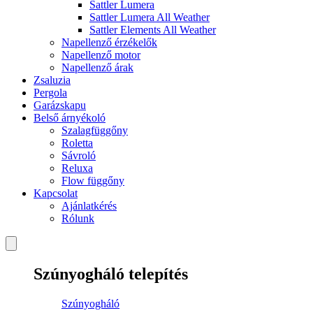
Sattler Lumera
Sattler Lumera All Weather
Sattler Elements All Weather
Napellenző érzékelők
Napellenző motor
Napellenző árak
Zsaluzia
Pergola
Garázskapu
Belső árnyékoló
Szalagfüggőny
Roletta
Sávroló
Reluxa
Flow függőny
Kapcsolat
Ajánlatkérés
Rólunk
Szúnyogháló telepítés
Szúnyogháló