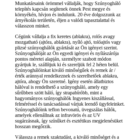
Munkatársaink örömmel vállalják, hogy Szúnyogháló
telepítés kapcsán segítenek önnek Pest megye és
környékén, hívjon és indulunk. 20 éve dolgozzunk az
árnyékolás területén, éljen a valódi tapasztalattal és
válasszon minket.
Cégünk vállalja a fix keretes (ablakra), rolós avagy
mozgatható (ajtóra, ablakra), nyíló ajtó, tolóajtós vagy
plizsé szúnyoghálók gyártását az Ön igényei szerint.
Szúnyoghálóját az Ön egyedi igényei és nyílászárója
pontos méretei alapján, személyre szabott módon
gyártjuk le, szállítjuk ki és szereljük fel 2 héten belül.
Szúnyoghálóinkat kiváló minőségűek és remek ár /
érték aránnyal rendelkeznek és szerelhetőek ablakra,
ajtóra, ahogy Ön szeretné. Igény esetén állatbiztos
hálóval is rendelhető a szúnyogháló, amely egy
sűrűbben szött háló, így strapabíróbb, mint a
hagyományos szúnyoghálók Ingyenes kiszállással,
felméréssel és tanácsadással várjuk leendő ügyfeleinket.
Szúnyoghálóink teflon bevonatú, üvegszálas hálók,
amelyek ellenállnak az infravörös és az UV
sugárzásnak, így színűket és esztétikus megjelenésüket
hosszan megőrzik.
Válassza a remek szaktudást, a kiváló minőséget és a