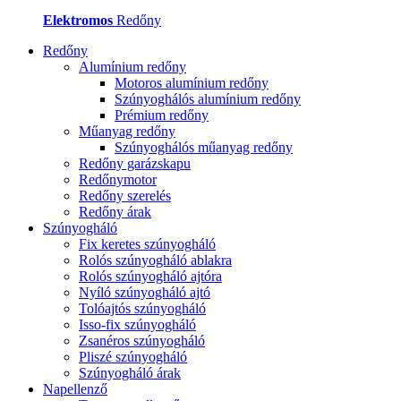
Elektromos
Redőny
Redőny
Alumínium redőny
Motoros alumínium redőny
Szúnyoghálós alumínium redőny
Prémium redőny
Műanyag redőny
Szúnyoghálós műanyag redőny
Redőny garázskapu
Redőnymotor
Redőny szerelés
Redőny árak
Szúnyogháló
Fix keretes szúnyogháló
Rolós szúnyogháló ablakra
Rolós szúnyogháló ajtóra
Nyíló szúnyogháló ajtó
Tolóajtós szúnyogháló
Isso-fix szúnyogháló
Zsanéros szúnyogháló
Pliszé szúnyogháló
Szúnyogháló árak
Napellenző