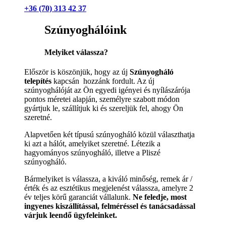
+36 (70) 313 42 37
Szúnyoghálóink
Melyiket válassza?
Először is köszönjük, hogy az új
Szúnyogháló
telepítés
kapcsán hozzánk fordult. Az új
szúnyoghálóját az Ön egyedi igényei és nyílászárója
pontos méretei alapján, személyre szabott módon
gyártjuk le, szállítjuk ki és szereljük fel, ahogy Ön
szeretné.
Alapvetően két típusú szúnyogháló közül választhatja
ki azt a hálót, amelyiket szeretné. Létezik a
hagyományos szúnyogháló, illetve a Pliszé
szúnyogháló.
Bármelyiket is válassza, a kiváló minőség, remek ár /
érték és az esztétikus megjelenést válassza, amelyre 2
év teljes körű garanciát vállalunk.
Ne feledje, most
ingyenes kiszállítással, felméréssel és tanácsadással
várjuk leendő ügyfeleinket.