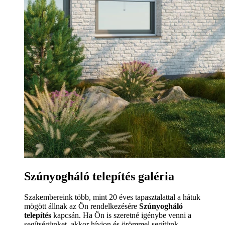
Szúnyogháló telepítés galéria
Szakembereink több, mint 20 éves tapasztalattal a hátuk
mögött állnak az Ön rendelkezésére
Szúnyogháló
telepítés
kapcsán. Ha Ön is szeretné igénybe venni a
segítségünket, akkor hívjon és örömmel segítünk.