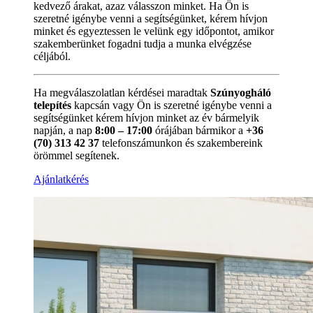
kedvező árakat, azaz válasszon minket. Ha Ön is
szeretné igénybe venni a segítségünket, kérem hívjon
minket és egyeztessen le velünk egy időpontot, amikor
szakemberünket fogadni tudja a munka elvégzése
céljából.
Ha megválaszolatlan kérdései maradtak
Szúnyogháló
telepítés
kapcsán vagy Ön is szeretné igénybe venni a
segítségünket kérem hívjon minket az év bármelyik
napján, a nap
8:00 – 17:00
órájában bármikor a
+36
(70) 313 42 37
telefonszámunkon és szakembereink
örömmel segítenek.
Ajánlatkérés