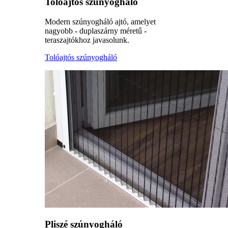
Tolóajtós szúnyogháló
Modern szúnyogháló ajtó, amelyet
nagyobb - duplaszárny méretű -
teraszajtókhoz javasolunk.
Tolóajtós szúnyogháló
Pliszé szúnyogháló