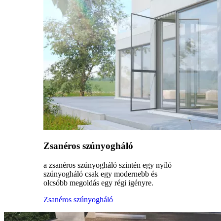
Zsanéros szúnyogháló
a zsanéros szúnyogháló szintén egy nyíló
szúnyogháló csak egy modernebb és
olcsóbb megoldás egy régi igényre.
Zsanéros szúnyogháló