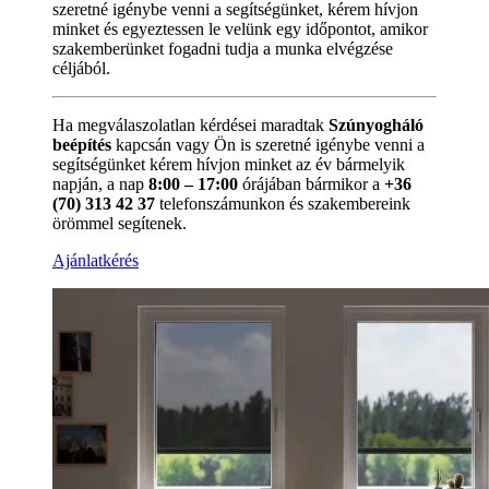
szeretné igénybe venni a segítségünket, kérem hívjon
minket és egyeztessen le velünk egy időpontot, amikor
szakemberünket fogadni tudja a munka elvégzése
céljából.
Ha megválaszolatlan kérdései maradtak
Szúnyogháló
beépítés
kapcsán vagy Ön is szeretné igénybe venni a
segítségünket kérem hívjon minket az év bármelyik
napján, a nap
8:00 – 17:00
órájában bármikor a
+36
(70) 313 42 37
telefonszámunkon és szakembereink
örömmel segítenek.
Ajánlatkérés