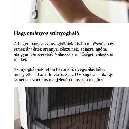
Hagyományos szúnyogháló
A hagyományos szúnyoghálóink kiváló minőségben és
remek ár / érték aránnyal készülnek, ablakra, ajtóra,
ahogyan Ön szeretné. Válassza a minőséget, válasszon
minket.
Szúnyoghálóink teflon bevonatú, üvegszálas háló,
amely ellenáll az infravörös és az UV sugárzásnak, így
színét és esztétikus megjelenését hosszan megőrzi.