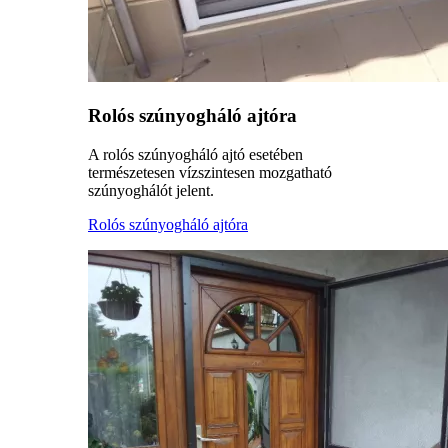
Rolós szúnyogháló ajtóra
A rolós szúnyogháló ajtó esetében
természetesen vízszintesen mozgatható
szúnyoghálót jelent.
Rolós szúnyogháló ajtóra