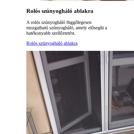
Rolós szúnyogháló ablakra
A rolós szúnyogháló függőlegesen
mozgatható szúnyogháló, amely elősegíti a
hatékonyabb szellőztetést.
Rolós szúnyogháló ablakra