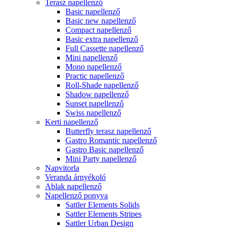
Terasz napellenző
Basic napellenző
Basic new napellenző
Compact napellenző
Basic extra napellenző
Full Cassette napellenző
Mini napellenző
Mono napellenző
Practic napellenző
Roll-Shade napellenző
Shadow napellenző
Sunset napellenző
Swiss napellenző
Kerti napellenző
Butterfly terasz napellenző
Gastro Romantic napellenző
Gastro Basic napellenző
Mini Party napellenző
Napvitorla
Veranda árnyékoló
Ablak napellenző
Napellenző ponyva
Sattler Elements Solids
Sattler Elements Stripes
Sattler Urban Design