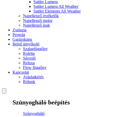
Sattler Lumera
Sattler Lumera All Weather
Sattler Elements All Weather
Napellenző érzékelők
Napellenző motor
Napellenző árak
Zsaluzia
Pergola
Garázskapu
Belső árnyékoló
Szalagfüggőny
Roletta
Sávroló
Reluxa
Flow függőny
Kapcsolat
Ajánlatkérés
Rólunk
Szúnyogháló beépítés
Szúnyogháló