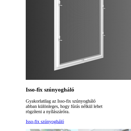
Isso-fix szúnyogháló
Gyakorlatilag az Isso-fix szúnyogháló
abban különleges, hogy fúrás nélkül lehet
rögzíteni a nyílászáróra.
Isso-fix szúnyogháló