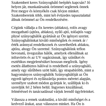
Szakembert keres Szúnyogháló beépítés kapcsán? Jó
helyen jár, munkatársaink örömmel segítenek önnek
Pest megye és környékén csak hívjon minket.
Szakembereink több, mint két évtizedes tapasztalattal
állnak örömmel az Ön rendelkezésére.
Cégünk vállalja a fix keretes (ablakra), rolós avagy
mozgatható (ajtóra, ablakra), nyíló ajtó, tolóajtós vagy
plizsé szúnyoghálók gyártását az Ön igényei szerint.
Szúnyoghálóinkat kiváló minőségűek és remek ár /
érték aránnyal rendelkeznek és szerelhetőek ablakra,
ajtóra, ahogy Ön szeretné. Szúnyoghálóink teflon
bevonatú, üvegszálas hálók, amelyek ellenállnak az
infravörös és az UV sugárzásnak, így színűket és
esztétikus megjelenésüket hosszan megőrzik. Igény
esetén állatbiztos hálóval is rendelhető a szúnyogháló,
amely egy sűrűbben szött háló, így strapabíróbb, mint a
hagyományos szúnyoghálók Szúnyoghálóját az Ön
egyedi igényei és nyílászárója pontos méretei alapján,
személyre szabott módon gyártjuk le, szállítjuk ki és
szereljük fel 2 héten belül. Ingyenes kiszállással,
felméréssel és tanácsadással várjuk leendő ügyfeleinket.
Válassza a remek szaktudást, a kiváló minőséget és a
kedvező árakat, azaz válasszon minket. Ha Ön is