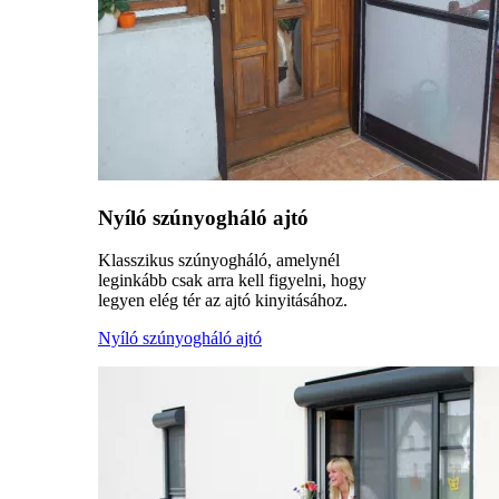
Nyíló szúnyogháló ajtó
Klasszikus szúnyogháló, amelynél
leginkább csak arra kell figyelni, hogy
legyen elég tér az ajtó kinyitásához.
Nyíló szúnyogháló ajtó