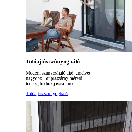
Tolóajtós szúnyogháló
Modern szúnyogháló ajtó, amelyet
nagyobb - duplaszárny méretű -
teraszajtókhoz javasolunk.
Tolóajtós szúnyogháló