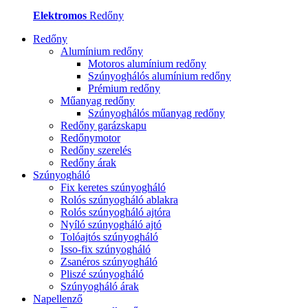
Elektromos
Redőny
Redőny
Alumínium redőny
Motoros alumínium redőny
Szúnyoghálós alumínium redőny
Prémium redőny
Műanyag redőny
Szúnyoghálós műanyag redőny
Redőny garázskapu
Redőnymotor
Redőny szerelés
Redőny árak
Szúnyogháló
Fix keretes szúnyogháló
Rolós szúnyogháló ablakra
Rolós szúnyogháló ajtóra
Nyíló szúnyogháló ajtó
Tolóajtós szúnyogháló
Isso-fix szúnyogháló
Zsanéros szúnyogháló
Pliszé szúnyogháló
Szúnyogháló árak
Napellenző