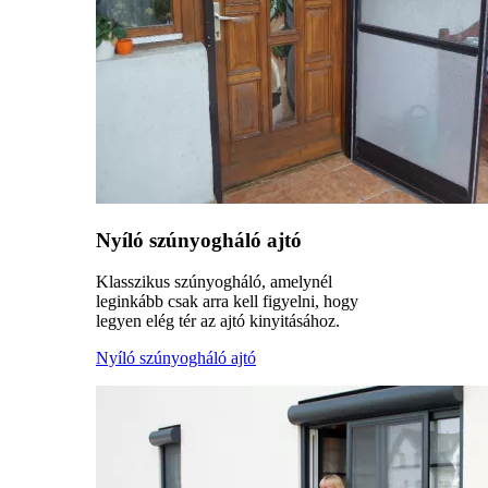
Nyíló szúnyogháló ajtó
Klasszikus szúnyogháló, amelynél
leginkább csak arra kell figyelni, hogy
legyen elég tér az ajtó kinyitásához.
Nyíló szúnyogháló ajtó