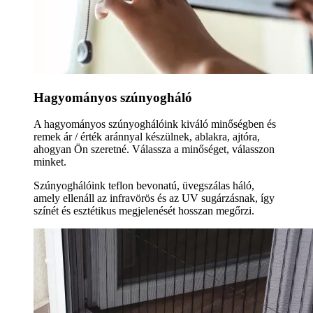
Hagyományos szúnyogháló
A hagyományos szúnyoghálóink kiváló minőségben és
remek ár / érték aránnyal készülnek, ablakra, ajtóra,
ahogyan Ön szeretné. Válassza a minőséget, válasszon
minket.
Szúnyoghálóink teflon bevonatú, üvegszálas háló,
amely ellenáll az infravörös és az UV sugárzásnak, így
színét és esztétikus megjelenését hosszan megőrzi.