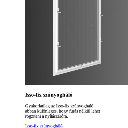
Isso-fix szúnyogháló
Gyakorlatilag az Isso-fix szúnyogháló
abban különleges, hogy fúrás nélkül lehet
rögzíteni a nyílászáróra.
Isso-fix szúnyogháló