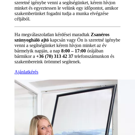
szeretné igénybe venni a segítségünket, kérem hívjon
minket és egyeztessen le velünk egy időpontot, amikor
szakemberünket fogadni tudja a munka elvégzése
céljából.
Ha megválaszolatlan kérdései maradtak
Zsanéros
szúnyogháló ajtó
kapcsán vagy Ön is szeretné igénybe
venni a segítségünket kérem hívjon minket az év
bármelyik napján, a nap
8:00 – 17:00
órájában
bármikor a
+36 (70) 313 42 37
telefonszámunkon és
szakembereink örömmel segítenek.
Ajánlatkérés