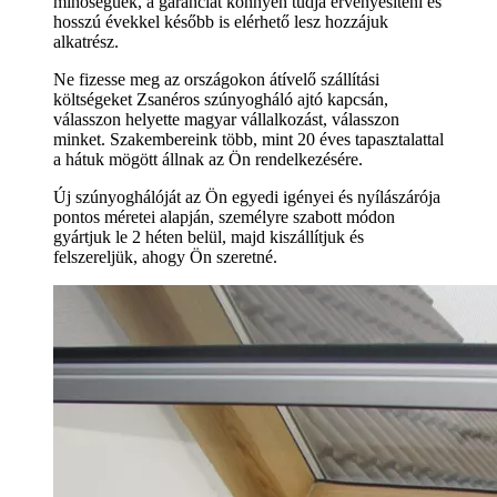
minőségűek, a garanciát könnyen tudja érvényesíteni és
hosszú évekkel később is elérhető lesz hozzájuk
alkatrész.
Ne fizesse meg az országokon átívelő szállítási
költségeket Zsanéros szúnyogháló ajtó kapcsán,
válasszon helyette magyar vállalkozást, válasszon
minket. Szakembereink több, mint 20 éves tapasztalattal
a hátuk mögött állnak az Ön rendelkezésére.
Új szúnyoghálóját az Ön egyedi igényei és nyílászárója
pontos méretei alapján, személyre szabott módon
gyártjuk le 2 héten belül, majd kiszállítjuk és
felszereljük, ahogy Ön szeretné.