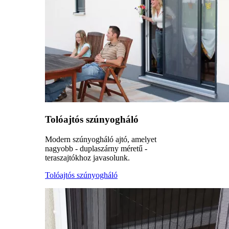
Tolóajtós szúnyogháló
Modern szúnyogháló ajtó, amelyet
nagyobb - duplaszárny méretű -
teraszajtókhoz javasolunk.
Tolóajtós szúnyogháló