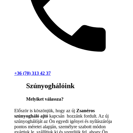
+36 (70) 313 42 37
Szúnyoghálóink
Melyiket válassza?
Először is köszönjük, hogy az új
Zsanéros
szúnyogháló ajtó
kapcsán hozzánk fordult. Az új
szúnyoghálóját az Ön egyedi igényei és nyílászárója
pontos méretei alapján, személyre szabott módon
gyártjuk le, szállítjuk ki és szereljük fel, ahogy Ön