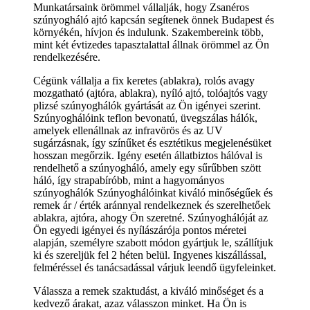
Munkatársaink örömmel vállalják, hogy Zsanéros
szúnyogháló ajtó kapcsán segítenek önnek Budapest és
környékén, hívjon és indulunk. Szakembereink több,
mint két évtizedes tapasztalattal állnak örömmel az Ön
rendelkezésére.
Cégünk vállalja a fix keretes (ablakra), rolós avagy
mozgatható (ajtóra, ablakra), nyíló ajtó, tolóajtós vagy
plizsé szúnyoghálók gyártását az Ön igényei szerint.
Szúnyoghálóink teflon bevonatú, üvegszálas hálók,
amelyek ellenállnak az infravörös és az UV
sugárzásnak, így színűket és esztétikus megjelenésüket
hosszan megőrzik. Igény esetén állatbiztos hálóval is
rendelhető a szúnyogháló, amely egy sűrűbben szött
háló, így strapabíróbb, mint a hagyományos
szúnyoghálók Szúnyoghálóinkat kiváló minőségűek és
remek ár / érték aránnyal rendelkeznek és szerelhetőek
ablakra, ajtóra, ahogy Ön szeretné. Szúnyoghálóját az
Ön egyedi igényei és nyílászárója pontos méretei
alapján, személyre szabott módon gyártjuk le, szállítjuk
ki és szereljük fel 2 héten belül. Ingyenes kiszállással,
felméréssel és tanácsadással várjuk leendő ügyfeleinket.
Válassza a remek szaktudást, a kiváló minőséget és a
kedvező árakat, azaz válasszon minket. Ha Ön is