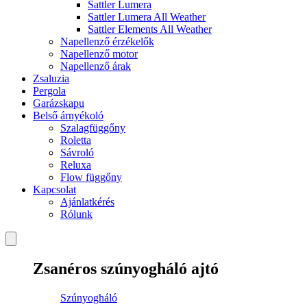
Sattler Lumera
Sattler Lumera All Weather
Sattler Elements All Weather
Napellenző érzékelők
Napellenző motor
Napellenző árak
Zsaluzia
Pergola
Garázskapu
Belső árnyékoló
Szalagfüggőny
Roletta
Sávroló
Reluxa
Flow függőny
Kapcsolat
Ajánlatkérés
Rólunk
Zsanéros szúnyogháló ajtó
Szúnyogháló