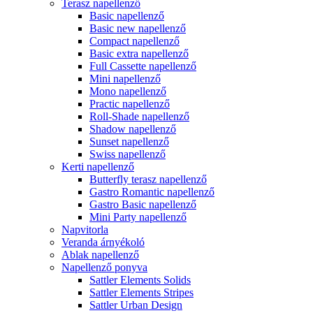
Terasz napellenző
Basic napellenző
Basic new napellenző
Compact napellenző
Basic extra napellenző
Full Cassette napellenző
Mini napellenző
Mono napellenző
Practic napellenző
Roll-Shade napellenző
Shadow napellenző
Sunset napellenző
Swiss napellenző
Kerti napellenző
Butterfly terasz napellenző
Gastro Romantic napellenző
Gastro Basic napellenző
Mini Party napellenző
Napvitorla
Veranda árnyékoló
Ablak napellenző
Napellenző ponyva
Sattler Elements Solids
Sattler Elements Stripes
Sattler Urban Design