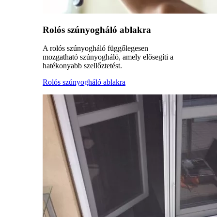
Rolós szúnyogháló ablakra
A rolós szúnyogháló függőlegesen
mozgatható szúnyogháló, amely elősegíti a
hatékonyabb szellőztetést.
Rolós szúnyogháló ablakra