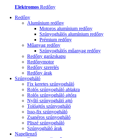
Elektromos
Redőny
Redőny
Alumínium redőny
Motoros alumínium redőny
Szúnyoghálós alumínium redőny
Prémium redőny
Műanyag redőny
Szúnyoghálós műanyag redőny
Redőny garázskapu
Redőnymotor
Redőny szerelés
Redőny árak
Szúnyogháló
Fix keretes szúnyogháló
Rolós szúnyogháló ablakra
Rolós szúnyogháló ajtóra
Nyíló szúnyogháló ajtó
Tolóajtós szúnyogháló
Isso-fix szúnyogháló
Zsanéros szúnyogháló
Pliszé szúnyogháló
Szúnyogháló árak
Napellenző