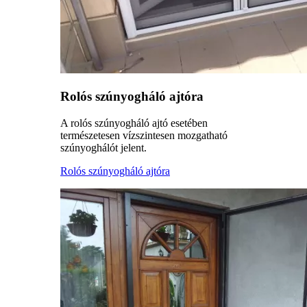
Rolós szúnyogháló ajtóra
A rolós szúnyogháló ajtó esetében
természetesen vízszintesen mozgatható
szúnyoghálót jelent.
Rolós szúnyogháló ajtóra