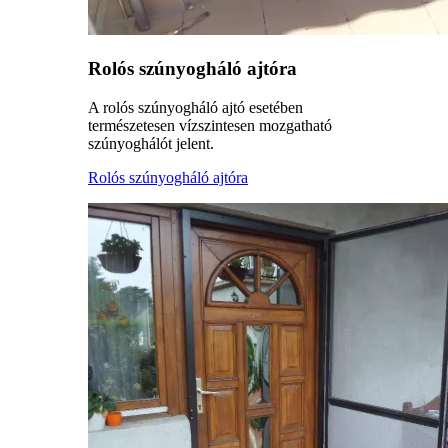
Rolós szúnyogháló ajtóra
A rolós szúnyogháló ajtó esetében
természetesen vízszintesen mozgatható
szúnyoghálót jelent.
Rolós szúnyogháló ajtóra