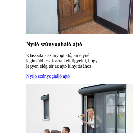
Nyíló szúnyogháló ajtó
Klasszikus szúnyogháló, amelynél
leginkább csak arra kell figyelni, hogy
legyen elég tér az ajtó kinyitásához.
Nyíló szúnyogháló ajtó