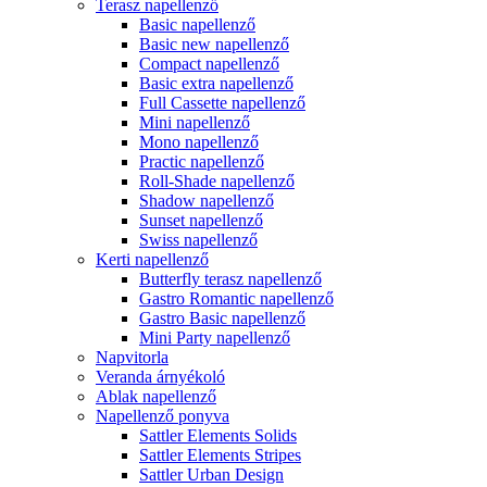
Terasz napellenző
Basic napellenző
Basic new napellenző
Compact napellenző
Basic extra napellenző
Full Cassette napellenző
Mini napellenző
Mono napellenző
Practic napellenző
Roll-Shade napellenző
Shadow napellenző
Sunset napellenző
Swiss napellenző
Kerti napellenző
Butterfly terasz napellenző
Gastro Romantic napellenző
Gastro Basic napellenző
Mini Party napellenző
Napvitorla
Veranda árnyékoló
Ablak napellenző
Napellenző ponyva
Sattler Elements Solids
Sattler Elements Stripes
Sattler Urban Design