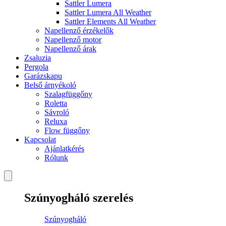
Sattler Lumera
Sattler Lumera All Weather
Sattler Elements All Weather
Napellenző érzékelők
Napellenző motor
Napellenző árak
Zsaluzia
Pergola
Garázskapu
Belső árnyékoló
Szalagfüggőny
Roletta
Sávroló
Reluxa
Flow függőny
Kapcsolat
Ajánlatkérés
Rólunk
Szúnyogháló szerelés
Szúnyogháló