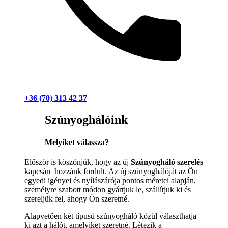
+36 (70) 313 42 37
Szúnyoghálóink
Melyiket válassza?
Először is köszönjük, hogy az új
Szúnyogháló szerelés
kapcsán hozzánk fordult. Az új szúnyoghálóját az Ön
egyedi igényei és nyílászárója pontos méretei alapján,
személyre szabott módon gyártjuk le, szállítjuk ki és
szereljük fel, ahogy Ön szeretné.
Alapvetően két típusú szúnyogháló közül választhatja
ki azt a hálót, amelyiket szeretné. Létezik a