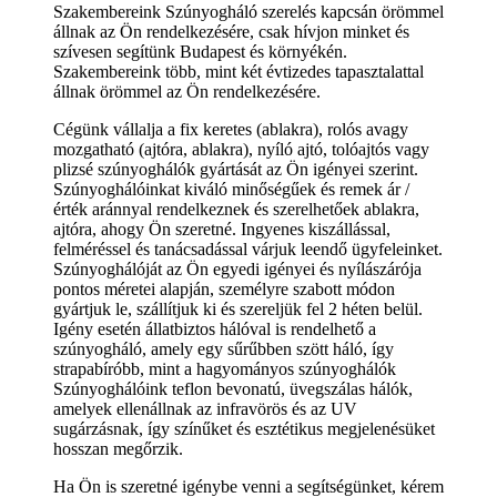
Szakembereink Szúnyogháló szerelés kapcsán örömmel
állnak az Ön rendelkezésére, csak hívjon minket és
szívesen segítünk Budapest és környékén.
Szakembereink több, mint két évtizedes tapasztalattal
állnak örömmel az Ön rendelkezésére.
Cégünk vállalja a fix keretes (ablakra), rolós avagy
mozgatható (ajtóra, ablakra), nyíló ajtó, tolóajtós vagy
plizsé szúnyoghálók gyártását az Ön igényei szerint.
Szúnyoghálóinkat kiváló minőségűek és remek ár /
érték aránnyal rendelkeznek és szerelhetőek ablakra,
ajtóra, ahogy Ön szeretné. Ingyenes kiszállással,
felméréssel és tanácsadással várjuk leendő ügyfeleinket.
Szúnyoghálóját az Ön egyedi igényei és nyílászárója
pontos méretei alapján, személyre szabott módon
gyártjuk le, szállítjuk ki és szereljük fel 2 héten belül.
Igény esetén állatbiztos hálóval is rendelhető a
szúnyogháló, amely egy sűrűbben szött háló, így
strapabíróbb, mint a hagyományos szúnyoghálók
Szúnyoghálóink teflon bevonatú, üvegszálas hálók,
amelyek ellenállnak az infravörös és az UV
sugárzásnak, így színűket és esztétikus megjelenésüket
hosszan megőrzik.
Ha Ön is szeretné igénybe venni a segítségünket, kérem