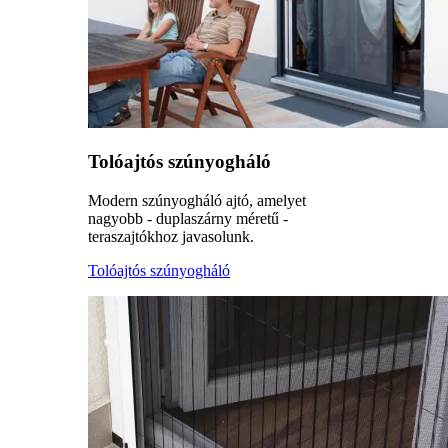
Tolóajtós szúnyogháló
Modern szúnyogháló ajtó, amelyet
nagyobb - duplaszárny méretű -
teraszajtókhoz javasolunk.
Tolóajtós szúnyogháló