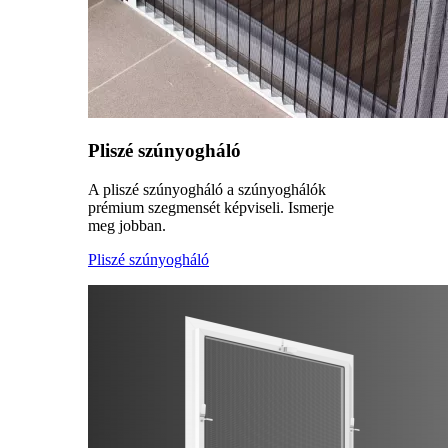
Pliszé szúnyogháló
A pliszé szúnyogháló a szúnyoghálók
prémium szegmensét képviseli. Ismerje
meg jobban.
Pliszé szúnyogháló