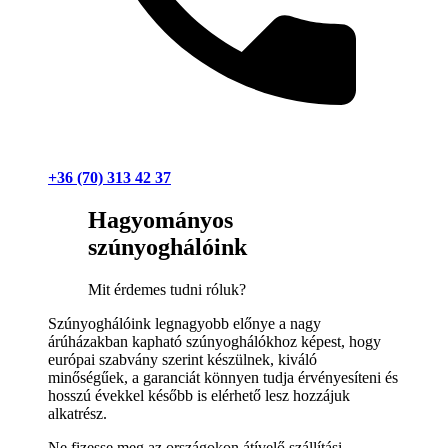
+36 (70) 313 42 37
Hagyományos
szúnyoghálóink
Mit érdemes tudni róluk?
Szúnyoghálóink legnagyobb előnye a nagy
árúházakban kapható szúnyoghálókhoz képest, hogy
európai szabvány szerint készülnek, kiváló
minőségűek, a garanciát könnyen tudja érvényesíteni és
hosszú évekkel később is elérhető lesz hozzájuk
alkatrész.
Ne fizesse meg az országokon átívelő szállítási