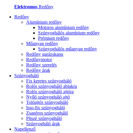
Elektromos
Redőny
Redőny
Alumínium redőny
Motoros alumínium redőny
Szúnyoghálós alumínium redőny
Prémium redőny
Műanyag redőny
Szúnyoghálós műanyag redőny
Redőny garázskapu
Redőnymotor
Redőny szerelés
Redőny árak
Szúnyogháló
Fix keretes szúnyogháló
Rolós szúnyogháló ablakra
Rolós szúnyogháló ajtóra
Nyíló szúnyogháló ajtó
Tolóajtós szúnyogháló
Isso-fix szúnyogháló
Zsanéros szúnyogháló
Pliszé szúnyogháló
Szúnyogháló árak
Napellenző