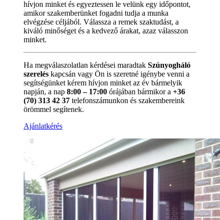
hívjon minket és egyeztessen le velünk egy időpontot,
amikor szakemberünket fogadni tudja a munka
elvégzése céljából. Válassza a remek szaktudást, a
kiváló minőséget és a kedvező árakat, azaz válasszon
minket.
Ha megválaszolatlan kérdései maradtak
Szúnyogháló
szerelés
kapcsán vagy Ön is szeretné igénybe venni a
segítségünket kérem hívjon minket az év bármelyik
napján, a nap
8:00 – 17:00
órájában bármikor a
+36
(70) 313 42 37
telefonszámunkon és szakembereink
örömmel segítenek.
Ajánlatkérés