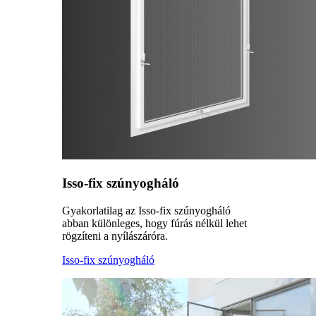
Isso-fix szúnyogháló
Gyakorlatilag az Isso-fix szúnyogháló
abban különleges, hogy fúrás nélkül lehet
rögzíteni a nyílászáróra.
Isso-fix szúnyogháló