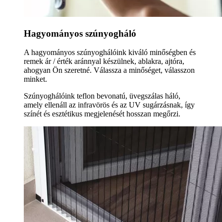
Hagyományos szúnyogháló
A hagyományos szúnyoghálóink kiváló minőségben és
remek ár / érték aránnyal készülnek, ablakra, ajtóra,
ahogyan Ön szeretné. Válassza a minőséget, válasszon
minket.
Szúnyoghálóink teflon bevonatú, üvegszálas háló,
amely ellenáll az infravörös és az UV sugárzásnak, így
színét és esztétikus megjelenését hosszan megőrzi.